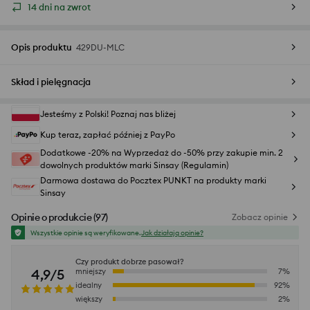
14 dni na zwrot
Opis produktu
429DU-MLC
Skład i pielęgnacja
Jesteśmy z Polski! Poznaj nas bliżej
Kup teraz, zapłać później z PayPo
Dodatkowe -20% na Wyprzedaż do -50% przy zakupie min. 2
dowolnych produktów marki Sinsay (Regulamin)
Darmowa dostawa do Pocztex PUNKT na produkty marki
Sinsay
Opinie o produkcie
(
97
)
Zobacz opinie
Wszystkie opinie są weryfikowane.
Jak działają opinie?
Czy produkt dobrze pasował?
4,9/5
mniejszy
7
%
idealny
92
%
większy
2
%