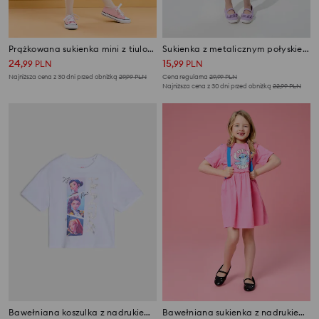
Prążkowana sukienka mini z tiulowym dołem
Sukienka z metalicznym połyskiem i falbankami Active
24
15
,
99
PLN
,
99
PLN
Najniższa cena z 30 dni przed obniżką
29,99
PLN
Cena regularna
29,99
PLN
Najniższa cena z 30 dni przed obniżką
22,99
PLN
Bawełniana koszulka z nadrukiem K-Pop Demon Hunters
Bawełniana sukienka z nadrukiem Stitch