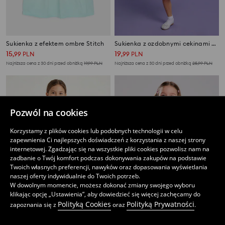
Sukienka z efektem ombre Stitch
Sukienka z ozdobnymi cekinami wykończona tiulem
15
19
,
99
PLN
,
99
PLN
Najniższa cena z 30 dni przed obniżką
19,99
PLN
Najniższa cena z 30 dni przed obniżką
25,99
PLN
Pozwól na cookies
Korzystamy z plików cookies lub podobnych technologii w celu
zapewnienia Ci najlepszych doświadczeń z korzystania z naszej strony
internetowej. Zgadzając się na wszystkie pliki cookies pozwolisz nam na
zadbanie o Twój komfort podczas dokonywania zakupów na podstawie
Twoich własnych preferencji, nawyków oraz dopasowania wyświetlania
naszej oferty indywidualnie do Twoich potrzeb.
W dowolnym momencie, możesz dokonać zmiany swojego wyboru
klikając opcję „Ustawienia”, aby dowiedzieć się więcej zachęcamy do
Polityką Cookies
Polityką Prywatności
zapoznania się z
oraz
.
Sukienka babydoll z nadrukiem Cinnamoroll
Sukienka z tiulowym dołem