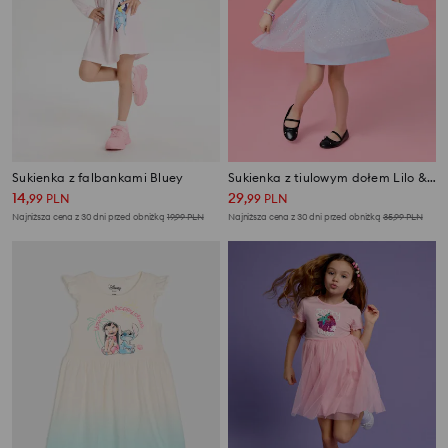
Sukienka z falbankami Bluey
Sukienka z tiulowym dołem Lilo & Stitch
14
29
,
99
PLN
,
99
PLN
Najniższa cena z 30 dni przed obniżką
19,99
PLN
Najniższa cena z 30 dni przed obniżką
35,99
PLN