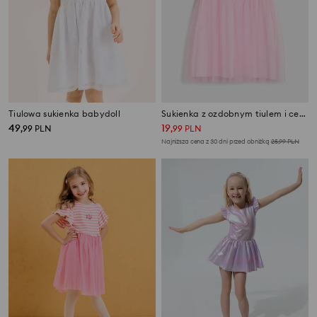
Tiulowa sukienka babydoll
Sukienka z ozdobnym tiulem i cekinami
49
19
,
99
PLN
,
99
PLN
Najniższa cena z 30 dni przed obniżką
25,99
PLN