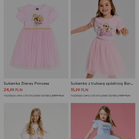
Sukienka Disney Princess
Sukienka z tiulową spódnicą Barbie
24
15
,
99
PLN
,
99
PLN
Najniższa cena z 30 dni przed obniżką
29,99
PLN
Najniższa cena z 30 dni przed obniżką
19,99
PLN