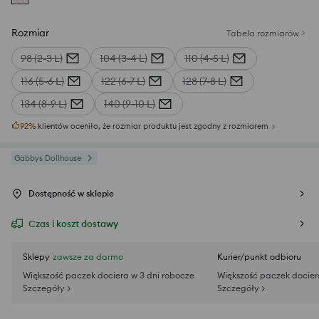
Rozmiar
Tabela rozmiarów
98 (2-3 L)
104 (3-4 L)
110 (4-5 L)
116 (5-6 L)
122 (6-7 L)
128 (7-8 L)
134 (8-9 L)
140 (9-10 L)
92
%
klientów oceniło, że rozmiar produktu jest zgodny z rozmiarem
Gabbys Dollhouse
Dostępność w sklepie
Czas i koszt dostawy
Sklepy
zawsze za darmo
Kurier/punkt odbioru
Większość paczek dociera w 3 dni robocze
Większość paczek docier
Szczegóły >
Szczegóły >