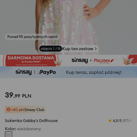
Zobacz zdjęcia z opinii
Kup ten zestaw
zdjęcia
1
/
15
39
,
99
PLN
+40 pkt
Sinsay Club
Sukienka Gabby's Dollhouse
4,9/5
(
97
)
Kolor
:
wielobarwny