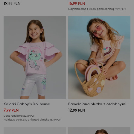
19
15
,
99
PLN
,
99
PLN
Najniższa cena z 30 dni przed obniżką
19,99
PLN
Kolarki Gabby's Dollhouse
Bawełniana bluzka z ozdobnymi cekinami i falbanami
7
12
,
99
PLN
,
99
PLN
Cena regularna
22,99
PLN
Najniższa cena z 30 dni przed obniżką
13,99
PLN