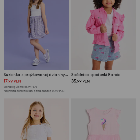
Sukienka z prążkowanej dzianiny we wzór kwiatowy
Spódnico-spodenki Barbie
17
35
,
99
PLN
,
99
PLN
Cena regularna
35,99
PLN
Najniższa cena z 30 dni przed obniżką
27,99
PLN