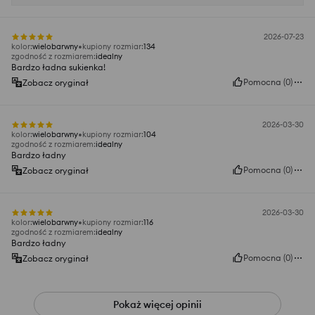
2026-07-23
kolor
:
wielobarwny
kupiony rozmiar
:
134
zgodność z rozmiarem
:
idealny
Bardzo ładna sukienka!
Pomocna
(
0
)
Zobacz oryginał
2026-03-30
kolor
:
wielobarwny
kupiony rozmiar
:
104
zgodność z rozmiarem
:
idealny
Bardzo ładny
Pomocna
(
0
)
Zobacz oryginał
2026-03-30
kolor
:
wielobarwny
kupiony rozmiar
:
116
zgodność z rozmiarem
:
idealny
Bardzo ładny
Pomocna
(
0
)
Zobacz oryginał
Pokaż więcej opinii