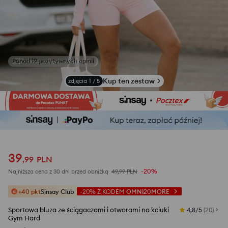
Zobacz zdjęcia z opinii
Kup ten zestaw
zdjęcia
1
/
5
39
,
99
PLN
-20%
Najniższa cena z 30 dni przed obniżką
49,99
PLN
+40 pkt
Sinsay Club
-20%
Z KODEM
OMNI20MORE
Sportowa bluza ze ściągaczami i otworami na kciuki
4,8/5
(
20
)
Gym Hard