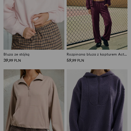
Bluza ze stójką
Rozpinana bluza z kapturem Active z domieszką wiskozy soft touch
39
59
,
99
PLN
,
99
PLN