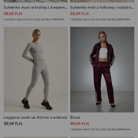
Sukienka maxi w kratkę z kieszeniami
Sukienka midi z falbaną i ozdobnym wiązaniem na plecach
39
55
,
99
PLN
,
99
PLN
Najniższa cena z 30 dni przed obniżką
49,99
PLN
Najniższa cena z 30 dni przed obniżką
69,99
PLN
Legginsy push up Active z wiskozą
Bluza
39
49
,
99
PLN
,
99
PLN
Najniższa cena z 30 dni przed obniżką
59,99
PLN