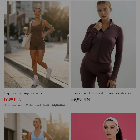
Top na ramiączkach
Bluza half-zip soft touch z domieszką wiskozy Gym Hard
19
59
,
99
PLN
,
99
PLN
Najniższa cena z 30 dni przed obniżką
25,99
PLN