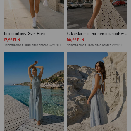
Top sportowy Gym Hard
Sukienka midi na ramiączkach w kropki
19
55
,
99
PLN
,
99
PLN
Najniższa cena z 30 dni przed obniżką
25,99
PLN
Najniższa cena z 30 dni przed obniżką
69,99
PLN