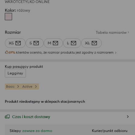
WKRÓTCE
TYLKO ONLINE
Kolor
:
różowy
Rozmiar
Tabela rozmiarów
XS
S
M
L
XL
69
%
klientów oceniło, że rozmiar produktu jest zgodny z rozmiarem
Kup pasujący produkt
Legginsy
Basic
Active
Produkt niedostępny w sklepach stacjonarnych
Czas i koszt dostawy
Sklepy
zawsze za darmo
Kurier/punkt odbioru