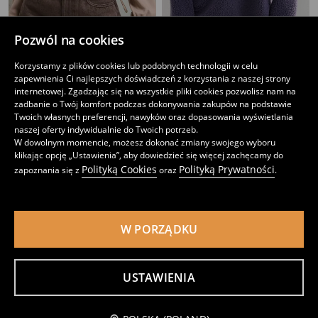
Pozwól na cookies
Miękka bluza z domieszką wiskozy
Bluza hoodie
Korzystamy z plików cookies lub podobnych technologii w celu
49
59
,
99
PLN
,
99
PLN
zapewnienia Ci najlepszych doświadczeń z korzystania z naszej strony
Najniższa cena z 30 dni przed obniżką
59,99
PLN
internetowej. Zgadzając się na wszystkie pliki cookies pozwolisz nam na
zadbanie o Twój komfort podczas dokonywania zakupów na podstawie
Twoich własnych preferencji, nawyków oraz dopasowania wyświetlania
naszej oferty indywidualnie do Twoich potrzeb.
W dowolnym momencie, możesz dokonać zmiany swojego wyboru
klikając opcję „Ustawienia”, aby dowiedzieć się więcej zachęcamy do
Polityką Cookies
Polityką Prywatności
zapoznania się z
oraz
.
W PORZĄDKU
USTAWIENIA
Bluza oversize soft touch z domieszką wiskozy
Prążkowany top na ramiączkach
Powiadom mnie