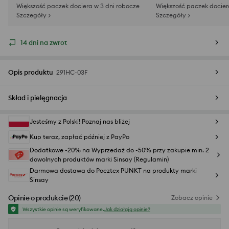
Większość paczek dociera w 3 dni robocze
Większość paczek docier
Szczegóły >
Szczegóły >
14 dni na zwrot
Opis produktu
291HC-03F
Skład i pielęgnacja
Jesteśmy z Polski! Poznaj nas bliżej
Kup teraz, zapłać później z PayPo
Dodatkowe -20% na Wyprzedaż do -50% przy zakupie min. 2
dowolnych produktów marki Sinsay (Regulamin)
Darmowa dostawa do Pocztex PUNKT na produkty marki
Sinsay
Opinie o produkcie
(
20
)
Zobacz opinie
Wszystkie opinie są weryfikowane.
Jak działają opinie?