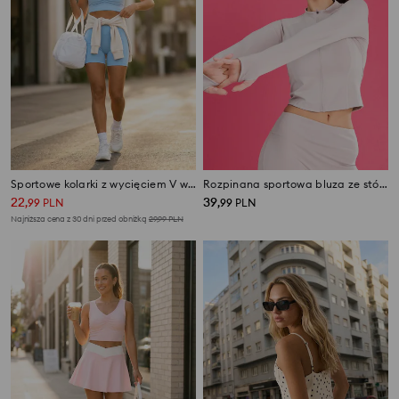
Sportowe kolarki z wycięciem V w talii Gym Hard
Rozpinana sportowa bluza ze stójką i otworami na kciuki Gym Hard
22
39
,
99
PLN
,
99
PLN
Najniższa cena z 30 dni przed obniżką
29,99
PLN