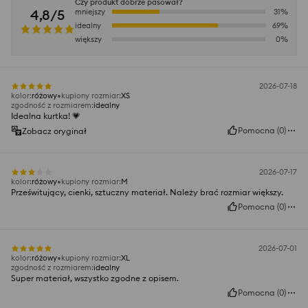
Czy produkt dobrze pasował?
4,8/5
mniejszy
31
%
idealny
69
%
większy
0
%
2026-07-18
kolor
:
różowy
kupiony rozmiar
:
XS
zgodność z rozmiarem
:
idealny
Idealna kurtka! 💗
Pomocna
(
0
)
Zobacz oryginał
2026-07-17
kolor
:
różowy
kupiony rozmiar
:
M
Prześwitujący, cienki, sztuczny materiał. Należy brać rozmiar większy.
Pomocna
(
0
)
2026-07-01
kolor
:
różowy
kupiony rozmiar
:
XL
zgodność z rozmiarem
:
idealny
Super materiał, wszystko zgodne z opisem.
Pomocna
(
0
)