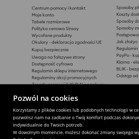
Sposoby pł
Centrum pomocy i kontakt
Koszty dos
Moje konto
Sposoby d
Tabele rozmiarowe
Sposoby z
Polityka cenowa Sinsay
Postępowan
Wycofane produkty
Jak złożyc
Okulary - deklaracja zgodności UE
Regulamin
Kupuj bezpiecznie
PayPo - kup
Uwaga na fałszywe strony
Klarna - el
Dostępność cyfrowa
BLIK - bezp
Regulamin sklepu internetowego
Odstąp od
Regulaminy akcji promocyjnych
Zasady promocji "-10 PLN na zakupy
w sklepach stacjonarnych"
Pozwól na cookies
Zasady promocji "-20 PLN za pierwszy
skan aplikacji przy zakupach w
Korzystamy z plików cookies lub podobnych technologii w cel
sklepie stacjonarnym"
pozwolisz nam na zadbanie o Twój komfort podczas dokonyw
indywidualnie do Twoich potrzeb.
W dowolnym momencie, możesz dokonać zmiany swojego wybor