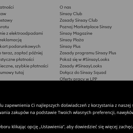
atności
O nas
taw
Sinsay Club
ostawy
Zasady Sinsay Club
wrotu
Poznaj Marketplace Sinsay
ie z elektroodpadami
Sinsay Magazine
 reklamację
Sinsay Plaża
 kart podarunkowych
Sinsay Plus
 teraz, zapłać później
Zasady programu Sinsay Plus
astyczne płatności
Pokaż się w #SinsayLooks
ieczne, szybkie płatności
Zasady #SinsayLooks
 umowy tutaj
Dołącz do Sinsay Squad
Oferty pracy w LPP
Pressroom
Zrównoważony rozwój
Najbliższe otwarcia
Poszukujemy nowych lokali
u zapewnienia Ci najlepszych doświadczeń z korzystania z naszej st
Znajdź sklep
ania zakupów na podstawie Twoich własnych preferencji, nawyków
u klikając opcję „Ustawienia”, aby dowiedzieć się więcej zachę