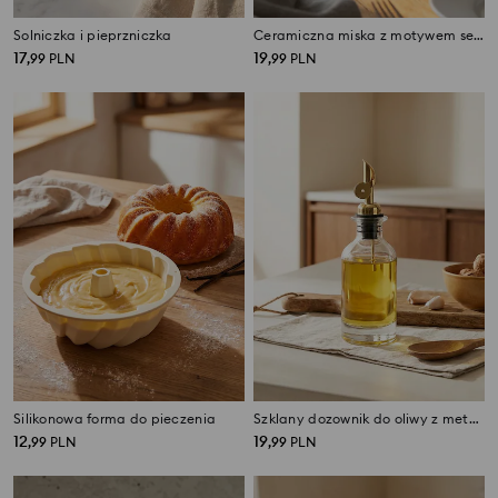
Solniczka i pieprzniczka
Ceramiczna miska z motywem serc
17
19
,
99
PLN
,
99
PLN
Silikonowa forma do pieczenia
Szklany dozownik do oliwy z metalowym nalewakiem
12
19
,
99
PLN
,
99
PLN