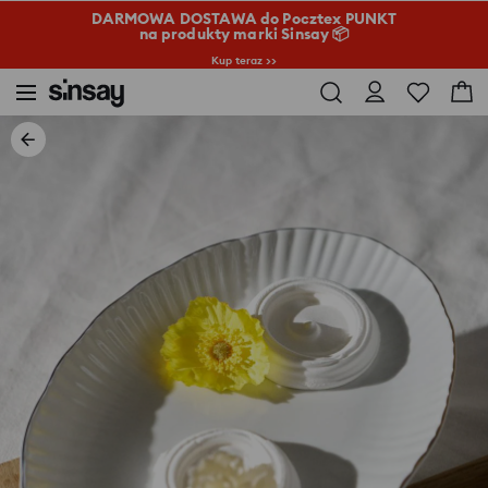
DARMOWA DOSTAWA do Pocztex PUNKT
na produkty marki Sinsay 📦
Kup teraz >>