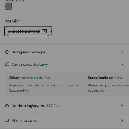
Kolor
:
biały
Rozmiar
JEDEN ROZMIAR
Dostępność w sklepie
Czas i koszt dostawy
Sklepy
zawsze za darmo
Kurier/punkt odbioru
Większość paczek dociera w 3 dni robocze
Większość paczek docier
Szczegóły >
Szczegóły >
Dopłata logistyczna
1,99 PLN
14 dni na zwrot