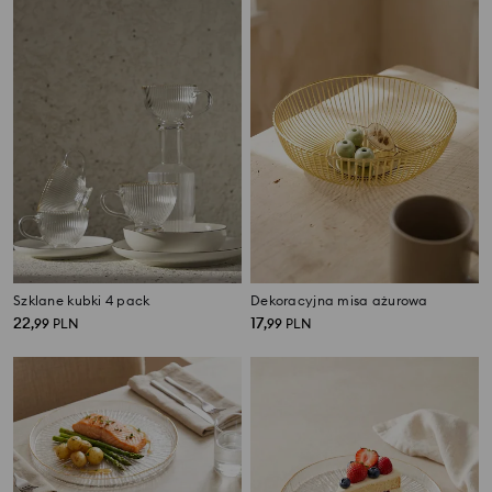
Szklane kubki 4 pack
Dekoracyjna misa ażurowa
22
17
,
99
PLN
,
99
PLN