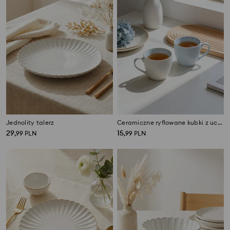
Jednolity talerz
Ceramiczne ryflowane kubki z uchem 2 pack
29
15
,
99
PLN
,
99
PLN