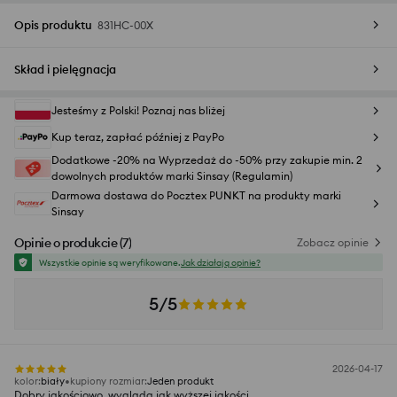
Opis produktu
831HC-00X
Skład i pielęgnacja
Jesteśmy z Polski! Poznaj nas bliżej
Kup teraz, zapłać później z PayPo
Dodatkowe -20% na Wyprzedaż do -50% przy zakupie min. 2
dowolnych produktów marki Sinsay (Regulamin)
Darmowa dostawa do Pocztex PUNKT na produkty marki
Sinsay
Opinie o produkcie
(
7
)
Zobacz opinie
Wszystkie opinie są weryfikowane.
Jak działają opinie?
5/5
2026-04-17
kolor
:
biały
kupiony rozmiar
:
Jeden produkt
Dobry jakościowo, wygląda jak wyższej jakości