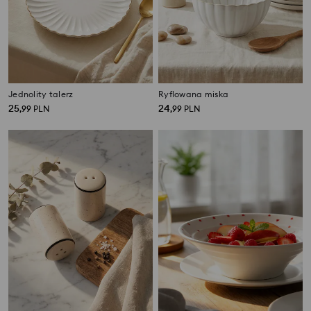
Jednolity talerz
Ryflowana miska
25
24
,
99
PLN
,
99
PLN