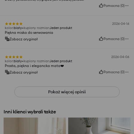
Pomocna
(
0
)
2026-04-16
kolor
:
biały
kupiony rozmiar
:
Jeden produkt
Piękna miska do serwowania
Pomocna
(
0
)
Zobacz oryginał
2026-04-06
kolor
:
biały
kupiony rozmiar
:
Jeden produkt
Prosta, piękna i elegancka mata❤️
Pomocna
(
0
)
Zobacz oryginał
Pokaż więcej opinii
Inni klienci wybrali także