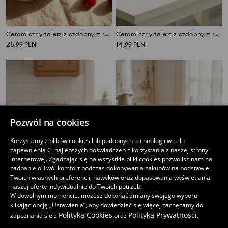
Ceramiczny talerz z ozdobnym rantem
Ceramiczny talerz z ozdobnym rantem
25
14
,
99
PLN
,
99
PLN
Pozwól na cookies
Korzystamy z plików cookies lub podobnych technologii w celu
zapewnienia Ci najlepszych doświadczeń z korzystania z naszej strony
internetowej. Zgadzając się na wszystkie pliki cookies pozwolisz nam na
zadbanie o Twój komfort podczas dokonywania zakupów na podstawie
Twoich własnych preferencji, nawyków oraz dopasowania wyświetlania
naszej oferty indywidualnie do Twoich potrzeb.
W dowolnym momencie, możesz dokonać zmiany swojego wyboru
klikając opcję „Ustawienia”, aby dowiedzieć się więcej zachęcamy do
Ryflowana miska ze złotą obwódką
Miska ze złotą lamówką
Polityką Cookies
Polityką Prywatności
zapoznania się z
oraz
.
19
15
,
99
PLN
,
99
PLN