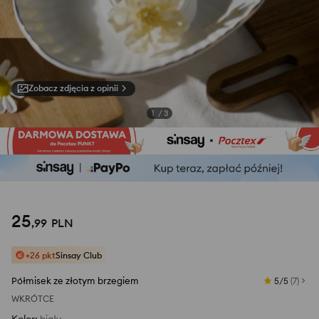
Zobacz zdjęcia z opinii
1
/
3
25
,
99
PLN
+26 pkt
Sinsay Club
Półmisek ze złotym brzegiem
5/5
(
7
)
WKRÓTCE