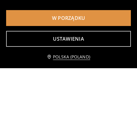
W PORZĄDKU
USTAWIENIA
Powiadom mnie
POLSKA (POLAND)
Talerz ze złotą lamówką
Szklana patera na nóżce
15
25
,
99
PLN
,
99
PLN