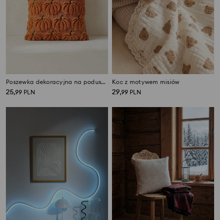
Poszewka dekoracyjna na poduszkę w motywem dyni
Koc z motywem misiów
25
29
,
99
PLN
,
99
PLN