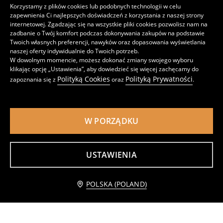
Korzystamy z plików cookies lub podobnych technologii w celu
zapewnienia Ci najlepszych doświadczeń z korzystania z naszej strony
internetowej. Zgadzając się na wszystkie pliki cookies pozwolisz nam na
zadbanie o Twój komfort podczas dokonywania zakupów na podstawie
Twoich własnych preferencji, nawyków oraz dopasowania wyświetlania
naszej oferty indywidualnie do Twoich potrzeb.
Zimowa poszewka na poduszkę z motywem narciarskim
Poduszka dekoracyjna
W dowolnym momencie, możesz dokonać zmiany swojego wyboru
19
35
,
99
PLN
,
99
PLN
klikając opcję „Ustawienia”, aby dowiedzieć się więcej zachęcamy do
Polityką Cookies
Polityką Prywatności
zapoznania się z
oraz
.
W PORZĄDKU
USTAWIENIA
Powiadom mnie
POLSKA (POLAND)