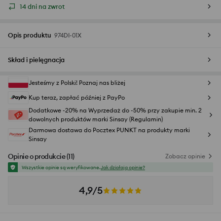
14 dni na zwrot
Opis produktu
974DI-01X
Skład i pielęgnacja
Jesteśmy z Polski! Poznaj nas bliżej
Kup teraz, zapłać później z PayPo
Dodatkowe -20% na Wyprzedaż do -50% przy zakupie min. 2
dowolnych produktów marki Sinsay (Regulamin)
Darmowa dostawa do Pocztex PUNKT na produkty marki
Sinsay
Opinie o produkcie
(
11
)
Zobacz opinie
Wszystkie opinie są weryfikowane.
Jak działają opinie?
4,9/5