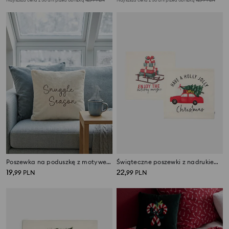
Poszewka na poduszkę z motywem świątecznym
Świąteczne poszewki z nadrukiem prezentów i auta z choinką 2 pack
19
22
,
99
PLN
,
99
PLN