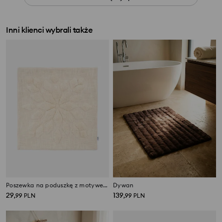
Inni klienci wybrali także
Poszewka na poduszkę z motywem śnieżynki
Dywan
29
139
,
99
PLN
,
99
PLN