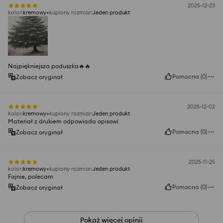
2025-12-23
kolor
:
kremowy
kupiony rozmiar
:
Jeden produkt
Najpiękniejsza poduszka🔥🔥
Pomocna
(
0
)
Zobacz oryginał
2025-12-02
kolor
:
kremowy
kupiony rozmiar
:
Jeden produkt
Materiał z drukiem odpowiada opisowi
Pomocna
(
0
)
Zobacz oryginał
2025-11-25
kolor
:
kremowy
kupiony rozmiar
:
Jeden produkt
Fajnie, polecam
Pomocna
(
0
)
Zobacz oryginał
Pokaż więcej opinii