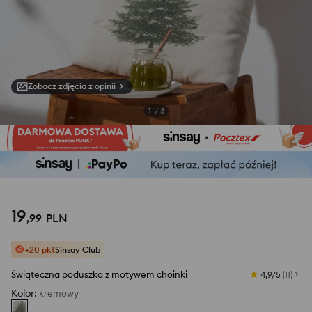
Zobacz zdjęcia z opinii
1
/
3
19
,
99
PLN
+20 pkt
Sinsay Club
Świąteczna poduszka z motywem choinki
4,9/5
(
11
)
Kolor
:
kremowy