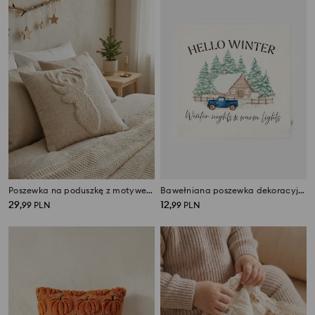
Poszewka na poduszkę z motywem renifera
Bawełniana poszewka dekoracyjna z motywem świątecznym
29
12
,
99
PLN
,
99
PLN