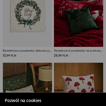
Bawełniana poszewka dekoracyjna z motywem świątecznym
Świąteczna poszewka na poduszkę z haftowaną choinką i prezentam
12
25
,
99
PLN
,
99
PLN
Pozwól na cookies