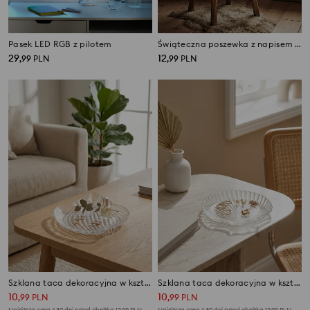
Pasek LED RGB z pilotem
Świąteczna poszewka z napisem i wzorem kamieniczek
29
12
,
99
PLN
,
99
PLN
Szklana taca dekoracyjna w kształcie muszli
Szklana taca dekoracyjna w kształcie muszli
10
10
,
99
PLN
,
99
PLN
Najniższa cena z 30 dni przed obniżką
12,99
PLN
Najniższa cena z 30 dni przed obniżką
12,99
PLN