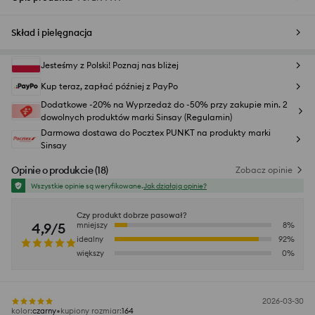
Skład i pielęgnacja
Jesteśmy z Polski! Poznaj nas bliżej
Kup teraz, zapłać później z PayPo
Dodatkowe -20% na Wyprzedaż do -50% przy zakupie min. 2
dowolnych produktów marki Sinsay (Regulamin)
Darmowa dostawa do Pocztex PUNKT na produkty marki
Sinsay
Opinie o produkcie
(
18
)
Zobacz opinie
Wszystkie opinie są weryfikowane.
Jak działają opinie?
Czy produkt dobrze pasował?
4,9/5
mniejszy
8
%
idealny
92
%
większy
0
%
2026-03-30
kolor
:
czarny
kupiony rozmiar
:
164