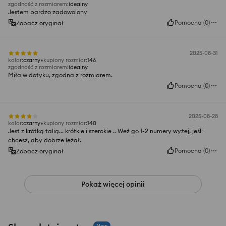
zgodność z rozmiarem
:
idealny
Jestem bardzo zadowolony
Pomocna
(
0
)
Zobacz oryginał
2025-08-31
kolor
:
czarny
kupiony rozmiar
:
146
zgodność z rozmiarem
:
idealny
Miła w dotyku, zgodna z rozmiarem.
Pomocna
(
0
)
2025-08-28
kolor
:
czarny
kupiony rozmiar
:
140
Jest z krótką talią... krótkie i szerokie .. Weź go 1-2 numery wyżej, jeśli
chcesz, aby dobrze leżał.
Pomocna
(
0
)
Zobacz oryginał
Pokaż więcej opinii
New