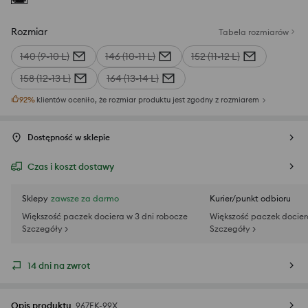
Rozmiar
Tabela rozmiarów
140 (9-10 L)
146 (10-11 L)
152 (11-12 L)
158 (12-13 L)
164 (13-14 L)
92
%
klientów oceniło, że rozmiar produktu jest zgodny z rozmiarem
Dostępność w sklepie
Czas i koszt dostawy
Sklepy
zawsze za darmo
Kurier/punkt odbioru
Większość paczek dociera w 3 dni robocze
Większość paczek docier
Szczegóły >
Szczegóły >
14 dni na zwrot
Opis produktu
967EK-99X