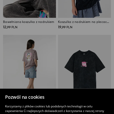
Bawełniana koszulka z nadrukiem
Koszulka z nadrukiem na plecach Cinnamoroll
12
19
,
99
PLN
,
99
PLN
Pozwól na cookies
Korzystamy z plików cookies lub podobnych technologii w celu
Bawełniana koszulka z nadrukiem Mofusand
Bawełniana koszulka z nadrukiem na plecach Lotso
zapewnienia Ci najlepszych doświadczeń z korzystania z naszej strony