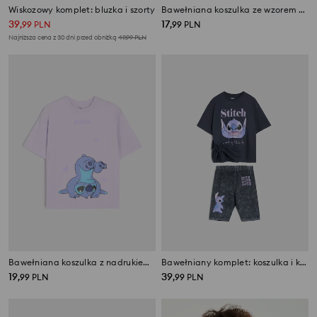
Wiskozowy komplet: bluzka i szorty
Bawełniana koszulka ze wzorem tie dye Stitch
39
17
,
99
PLN
,
99
PLN
Najniższa cena z 30 dni przed obniżką
49,99
PLN
Bawełniana koszulka z nadrukiem Stitch
Bawełniany komplet: koszulka i kolarki z nadrukiem Stitch
19
39
,
99
PLN
,
99
PLN