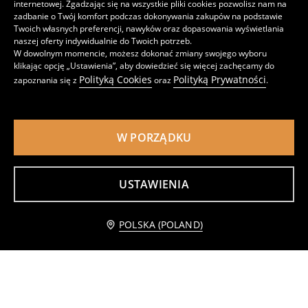
22
15
,
99
PLN
,
99
PLN
internetowej. Zgadzając się na wszystkie pliki cookies pozwolisz nam na
zadbanie o Twój komfort podczas dokonywania zakupów na podstawie
Twoich własnych preferencji, nawyków oraz dopasowania wyświetlania
naszej oferty indywidualnie do Twoich potrzeb.
W dowolnym momencie, możesz dokonać zmiany swojego wyboru
klikając opcję „Ustawienia”, aby dowiedzieć się więcej zachęcamy do
Polityką Cookies
Polityką Prywatności
zapoznania się z
oraz
.
W PORZĄDKU
USTAWIENIA
POLSKA (POLAND)
Bawełniana koszulka z nadrukiem Måneskin
Bawełniana koszulka z napisem na plecach
15
9
,
99
PLN
,
99
PLN
Najniższa cena z 30 dni przed obniżką
19,99
PLN
Najniższa cena z 30 dni przed obniżką
12,99
PLN