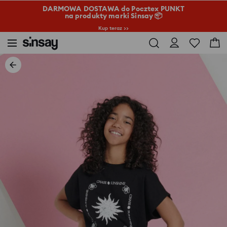
DARMOWA DOSTAWA do Pocztex PUNKT
na produkty marki Sinsay 📦
Kup teraz >>