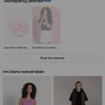
Skompletuj zestaw
Japonki z elementami 3d
Spódnico spodenki w klasycznej bieli
Kup ten zestaw
Inni klienci wybrali także