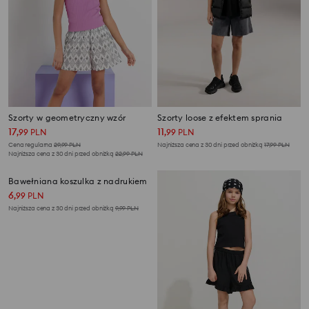
Szorty w geometryczny wzór
Szorty loose z efektem sprania
17
11
,
99
PLN
,
99
PLN
Cena regularna
29,99
PLN
Najniższa cena z 30 dni przed obniżką
17,99
PLN
Najniższa cena z 30 dni przed obniżką
22,99
PLN