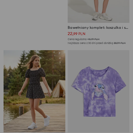
Bawełniana koszulka z nadrukiem
Bawełniany komplet: koszulka i szorty
6
22
,
99
PLN
,
99
PLN
Najniższa cena z 30 dni przed obniżką
9,99
PLN
Cena regularna
45,99
PLN
Najniższa cena z 30 dni przed obniżką
35,99
PLN