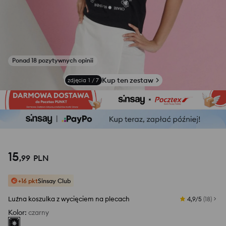
Kup ten zestaw
zdjęcia
1
/
7
15
,
99
PLN
+16 pkt
Sinsay Club
Luźna koszulka z wycięciem na plecach
4,9/5
(
18
)
Kolor
:
czarny