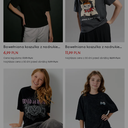
Bawełniana koszulka z nadrukiem na plecach
Bawełniana koszulka z nadrukiem na plecach The Moomin
6
11
,
99
PLN
,
99
PLN
Cena regularna
17,99
PLN
Najniższa cena z 30 dni przed obniżką
15,99
PLN
Najniższa cena z 30 dni przed obniżką
11,99
PLN