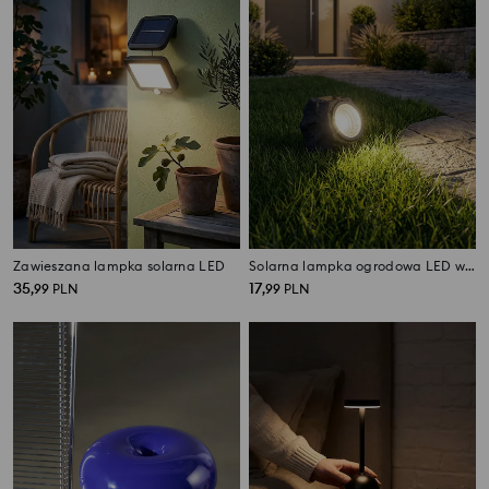
Zawieszana lampka solarna LED
Solarna lampka ogrodowa LED w kształcie kamienia
35
17
,
99
PLN
,
99
PLN