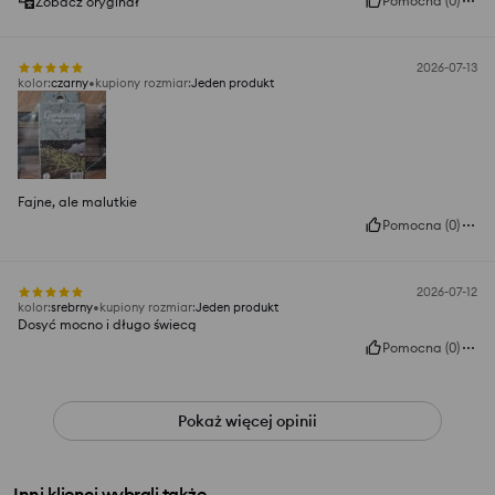
Pomocna
(
0
)
Zobacz oryginał
2026-07-13
kolor
:
czarny
kupiony rozmiar
:
Jeden produkt
Fajne, ale malutkie
Pomocna
(
0
)
2026-07-12
kolor
:
srebrny
kupiony rozmiar
:
Jeden produkt
Dosyć mocno i długo świecą
Pomocna
(
0
)
Pokaż więcej opinii
Inni klienci wybrali także