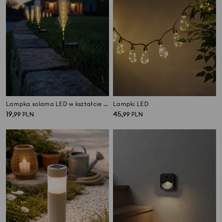
Lampka solarna LED w kształcie trawy pampasowej
Lampki LED
19
45
,
99
PLN
,
99
PLN