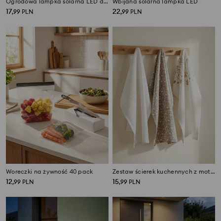
Ogrodowa lampka solarna LED do wbicia w ziemię
Wbijana solarna lampka LED
17
22
,
99
PLN
,
99
PLN
Woreczki na żywność 40 pack
Zestaw ścierek kuchennych z motywem kwiatowym 3 pack
12
15
,
99
PLN
,
99
PLN