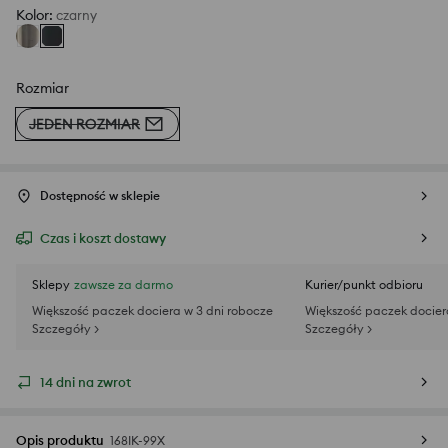
Kolor
:
czarny
Rozmiar
JEDEN ROZMIAR
Dostępność w sklepie
Czas i koszt dostawy
Sklepy
zawsze za darmo
Kurier/punkt odbioru
Większość paczek dociera w 3 dni robocze
Większość paczek docier
Szczegóły >
Szczegóły >
14 dni na zwrot
Opis produktu
168IK-99X