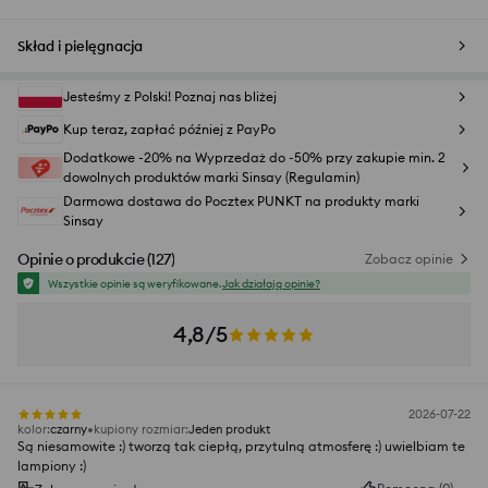
Skład i pielęgnacja
Jesteśmy z Polski! Poznaj nas bliżej
Kup teraz, zapłać później z PayPo
Dodatkowe -20% na Wyprzedaż do -50% przy zakupie min. 2
dowolnych produktów marki Sinsay (Regulamin)
Darmowa dostawa do Pocztex PUNKT na produkty marki
Sinsay
Opinie o produkcie
(
127
)
Zobacz opinie
Wszystkie opinie są weryfikowane.
Jak działają opinie?
4,8/5
2026-07-22
kolor
:
czarny
kupiony rozmiar
:
Jeden produkt
Są niesamowite :) tworzą tak ciepłą, przytulną atmosferę :) uwielbiam te
lampiony :)