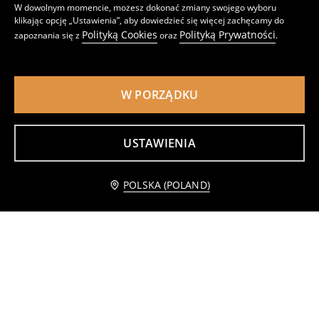
W dowolnym momencie, możesz dokonać zmiany swojego wyboru
klikając opcję „Ustawienia”, aby dowiedzieć się więcej zachęcamy do
Listwowa lampa ścienna LED
Lampa wisząca z ryflowaniem
Polityką Cookies
Polityką Prywatności
zapoznania się z
oraz
.
59
59
,
99
PLN
,
99
PLN
W PORZĄDKU
USTAWIENIA
Powiadom mnie
POLSKA (POLAND)
Girlanda LED
Minimalistyczna lampka nocna LED
12
49
,
99
PLN
,
99
PLN