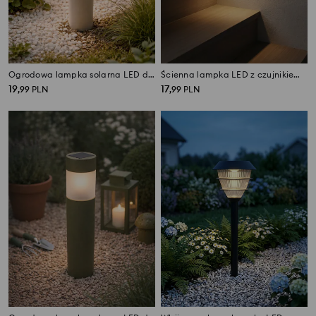
Ogrodowa lampka solarna LED do wbicia w ziemię
Ścienna lampka LED z czujnikiem ruchu
19
17
,
99
PLN
,
99
PLN