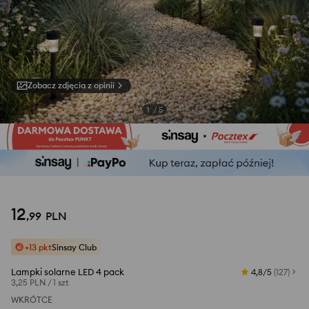
Zobacz zdjęcia z opinii
1
/
5
12
,
99
PLN
+13 pkt
Sinsay Club
Lampki solarne LED 4 pack
4,8/5
(
127
)
3,25 PLN
/
1 szt
WKRÓTCE