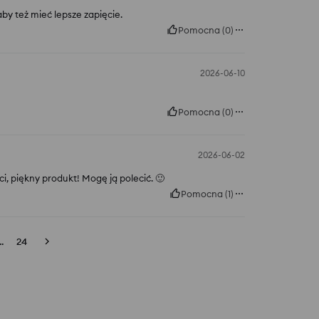
by też mieć lepsze zapięcie.
Pomocna
(
0
)
2026-06-10
Pomocna
(
0
)
2026-06-02
, piękny produkt! Mogę ją polecić. 🙂
Pomocna
(
1
)
..
24