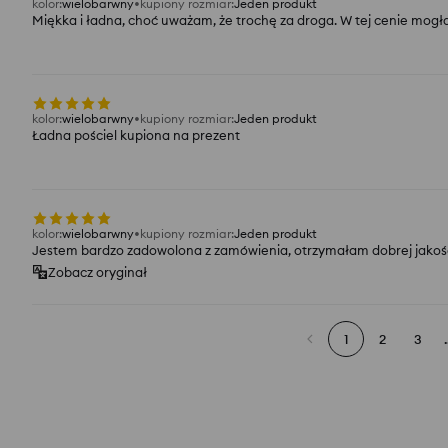
kolor
:
wielobarwny
kupiony rozmiar
:
Jeden produkt
Miękka i ładna, choć uważam, że trochę za droga. W tej cenie mogła
kolor
:
wielobarwny
kupiony rozmiar
:
Jeden produkt
Ładna pościel kupiona na prezent
kolor
:
wielobarwny
kupiony rozmiar
:
Jeden produkt
Jestem bardzo zadowolona z zamówienia, otrzymałam dobrej jakości
Zobacz oryginał
1
2
3
.