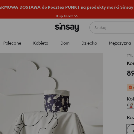
RMOWA DOSTAWA do Pocztex PUNKT na produkty marki Sinsay
Kup teraz >>
Szukaj
Polecane
Kobieta
Dom
Dziecko
Mężczyzna
TYL
Ko
8
Kol
Ro