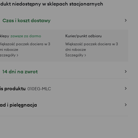
odukt niedostępny w sklepach stacjonarnych
Czas i koszt dostawy
klepy
zawsze za darmo
Kurier/punkt odbioru
iększość paczek dociera w 3
Większość paczek dociera w 3
ni robocze
dni robocze
zczegóły >
Szczegóły >
14 dni na zwrot
is produktu
010EG-MLC
ad i pielęgnacja