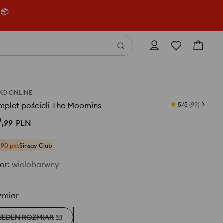
 📦
KO ONLINE
mplet pościeli The Moomins
5/5
(
99
)
9
,
99
PLN
+90 pkt
Sinsay Club
or
:
wielobarwny
zmiar
JEDEN ROZMIAR