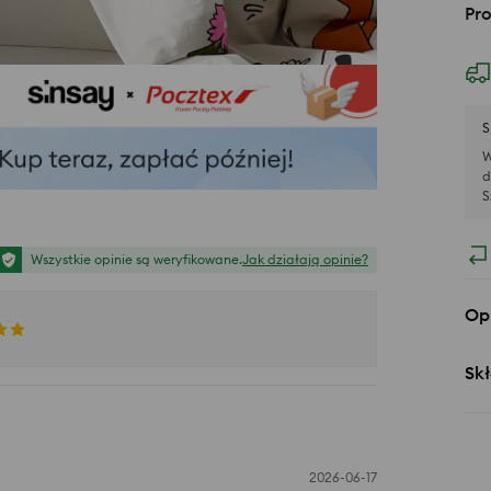
Pr
S
W
d
S
Wszystkie opinie są weryfikowane.
Jak działają opinie?
Op
Skł
2026-06-17