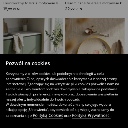
Ceramiczny talerz z motywem kwiatowym
Ceramiczne talerze z motywem kwiatowym 2 pack
19
22
,
99
PLN
,
99
PLN
Pozwól na cookies
Korzystamy z plików cookies lub podobnych technologii w celu
zapewnienia Ci najlepszych doświadczeń z korzystania z naszej strony
internetowej. Zgadzając się na wszystkie pliki cookies pozwolisz nam na
zadbanie o Twój komfort podczas dokonywania zakupów na podstawie
Twoich własnych preferencji, nawyków oraz dopasowania wyświetlania
naszej oferty indywidualnie do Twoich potrzeb.
Ceramiczne talerze z motywem kokardy 2 pack
Ceramiczny talerz z motywem kwiatowym
W dowolnym momencie, możesz dokonać zmiany swojego wyboru
25
25
,
99
PLN
,
99
PLN
klikając opcję „Ustawienia”, aby dowiedzieć się więcej zachęcamy do
Polityką Cookies
Polityką Prywatności
zapoznania się z
oraz
.