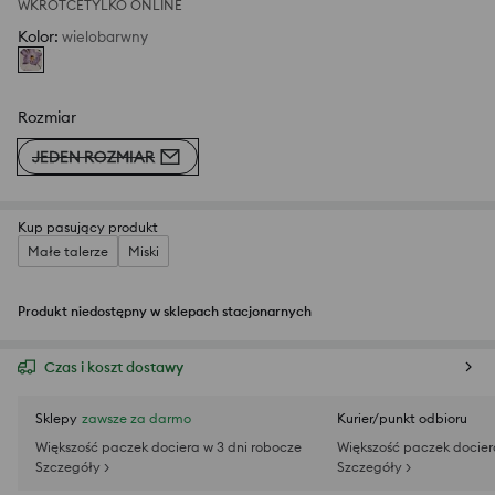
WKRÓTCE
TYLKO ONLINE
Kolor
:
wielobarwny
Rozmiar
JEDEN ROZMIAR
Kup pasujący produkt
Małe talerze
Miski
Produkt niedostępny w sklepach stacjonarnych
Czas i koszt dostawy
Sklepy
zawsze za darmo
Kurier/punkt odbioru
Większość paczek dociera w 3 dni robocze
Większość paczek docier
Szczegóły >
Szczegóły >