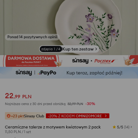
Zobacz zdjęcia z opinii
Kup ten zestaw
zdjęcia
1
/
4
22
,
99
PLN
-30%
Najniższa cena z 30 dni przed obniżką
32,99
PLN
+23 pkt
Sinsay Club
-20%
Z KODEM
OMNI20MORE
Ceramiczne talerze z motywem kwiatowym 2 pack
5/5
(
14
)
11,50 PLN
/
1 szt