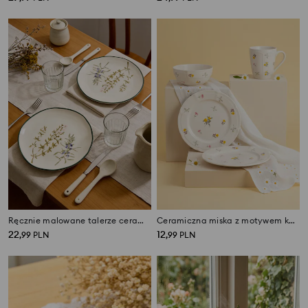
Ręcznie malowane talerze ceramiczne z efektem popękanego szkliwa 2 pack
Ceramiczna miska z motywem kwiatowym
22
12
,
99
PLN
,
99
PLN