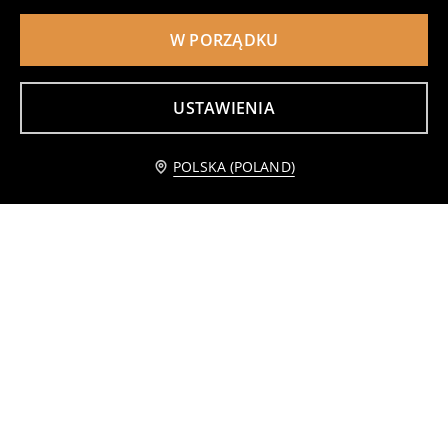
W PORZĄDKU
USTAWIENIA
Powiadom mnie
POLSKA (POLAND)
Ceramiczny talerz z nadrukiem
Ceramiczny kubek z motywem kwiatowym
14
6
,
99
PLN
,
99
PLN
Cena regularna
17,99
PLN
Najniższa cena z 30 dni przed obniżką
14,99
PLN