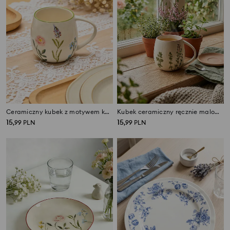
Ceramiczny kubek z motywem kwiatowym
Kubek ceramiczny ręcznie malowany z efektem popękanego szkliwa
15
15
,
99
PLN
,
99
PLN