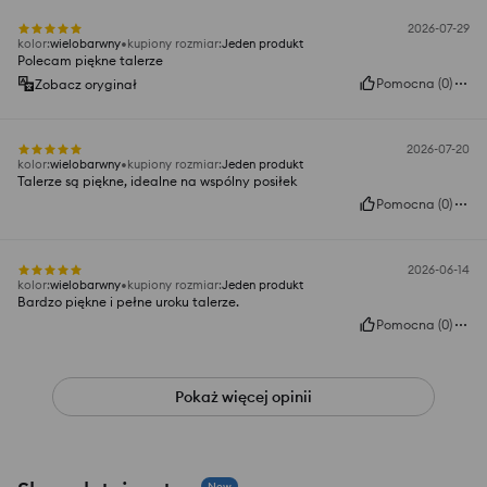
2026-07-29
kolor
:
wielobarwny
kupiony rozmiar
:
Jeden produkt
Polecam piękne talerze
Pomocna
(
0
)
Zobacz oryginał
2026-07-20
kolor
:
wielobarwny
kupiony rozmiar
:
Jeden produkt
Talerze są piękne, idealne na wspólny posiłek
Pomocna
(
0
)
2026-06-14
kolor
:
wielobarwny
kupiony rozmiar
:
Jeden produkt
Bardzo piękne i pełne uroku talerze.
Pomocna
(
0
)
Pokaż więcej opinii
New