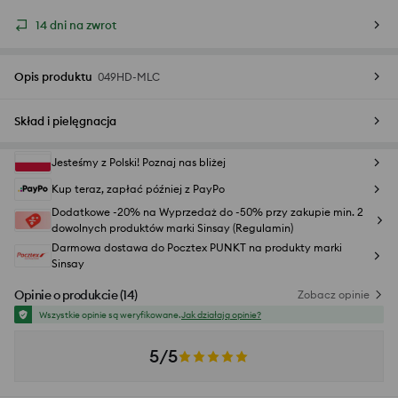
14 dni na zwrot
Opis produktu
049HD-MLC
Skład i pielęgnacja
Jesteśmy z Polski! Poznaj nas bliżej
Kup teraz, zapłać później z PayPo
Dodatkowe -20% na Wyprzedaż do -50% przy zakupie min. 2
dowolnych produktów marki Sinsay (Regulamin)
Darmowa dostawa do Pocztex PUNKT na produkty marki
Sinsay
Opinie o produkcie
(
14
)
Zobacz opinie
Wszystkie opinie są weryfikowane.
Jak działają opinie?
5/5