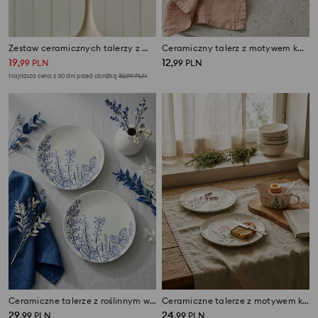
Zestaw ceramicznych talerzy z motywem kwiatowym 2 pack
Ceramiczny talerz z motywem kwiatowym
19
12
,
99
PLN
,
99
PLN
Najniższa cena z 30 dni przed obniżką
32,99
PLN
Ceramiczne talerze z roślinnym wzorem 2 pack
Ceramiczne talerze z motywem kwiatowym 2 pack
29
24
,
99
PLN
,
99
PLN