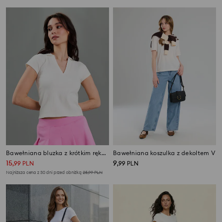
Bawełniana bluzka z krótkim rękawem
Bawełniana koszulka z dekoltem V
15
9
,
99
PLN
,
99
PLN
Najniższa cena z 30 dni przed obniżką
25,99
PLN