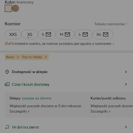
Kolor
:
kremowy
Rozmiar
Tabela rozmiarów
XXS
XS
S
M
L
XL
61
%
klientów oceniło, że rozmiar produktu jest zgodny z rozmiarem
Basic
Trip to Valley
Dostępność w sklepie
Czas i koszt dostawy
Sklepy
zawsze za darmo
Kurier/punkt odbioru
Większość paczek dociera w 3 dni robocze
Większość paczek docier
Szczegóły >
Szczegóły >
14 dni na zwrot