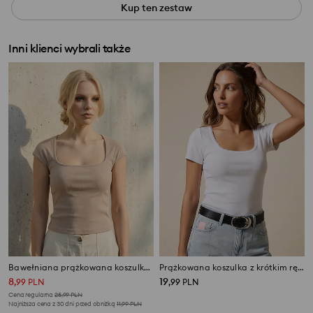
Kup ten zestaw
Inni klienci wybrali także
Bawełniana prążkowana koszulka z dekoltem karo
Prążkowana koszulka z krótkim rękawem
8
19
,
99
PLN
,
99
PLN
Cena regularna
25,99
PLN
Najniższa cena z 30 dni przed obniżką
11,99
PLN