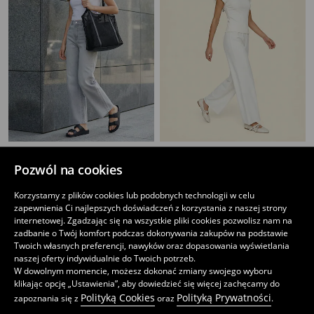
Bawełniana koszulka basic
Bawełniana prążkowana koszulka z krótkim rękawem
14
19
Pozwól na cookies
,
99
PLN
,
99
PLN
Najniższa cena z 30 dni przed obniżką
17,99
PLN
Korzystamy z plików cookies lub podobnych technologii w celu
zapewnienia Ci najlepszych doświadczeń z korzystania z naszej strony
internetowej. Zgadzając się na wszystkie pliki cookies pozwolisz nam na
zadbanie o Twój komfort podczas dokonywania zakupów na podstawie
Twoich własnych preferencji, nawyków oraz dopasowania wyświetlania
naszej oferty indywidualnie do Twoich potrzeb.
W dowolnym momencie, możesz dokonać zmiany swojego wyboru
klikając opcję „Ustawienia”, aby dowiedzieć się więcej zachęcamy do
Polityką Cookies
Polityką Prywatności
zapoznania się z
oraz
.