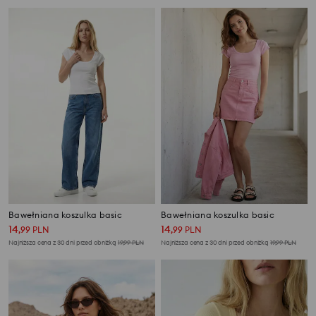
Bawełniana koszulka basic
Bawełniana koszulka basic
14
14
,
99
PLN
,
99
PLN
Najniższa cena z 30 dni przed obniżką
19,99
PLN
Najniższa cena z 30 dni przed obniżką
19,99
PLN