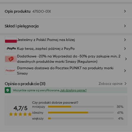
Opis produktu
475DO-01X
Skład i pielęgnacja
Jesteśmy z Polski! Poznaj nas bliżej
Kup teraz, zapłać później z PayPo
Dodatkowe -20% na Wyprzedaż do -50% przy zakupie min. 2
dowolnych produktów marki Sinsay (Regulamin)
Darmowa dostawa do Pocztex PUNKT na produkty marki
Sinsay
Opinie o produkcie
(
31
)
Zobacz opinie
Wszystkie opinie są weryfikowane.
Jak działają opinie?
Czy produkt dobrze pasował?
4,7/5
mniejszy
35
%
idealny
61
%
większy
4
%