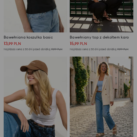
Bawełniana koszulka basic
Bawełniany top z dekoltem karo
13
15
,
99
PLN
,
99
PLN
Najniższa cena z 30 dni przed obniżką
19,99
PLN
Najniższa cena z 30 dni przed obniżką
19,99
PLN