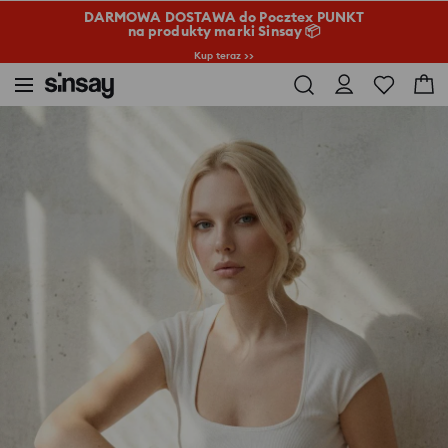
DARMOWA DOSTAWA do Pocztex PUNKT
na produkty marki Sinsay 📦
Kup teraz >>
Sinsay
Kobieta
Bawełniana prążkowana koszulka z dekoltem karo