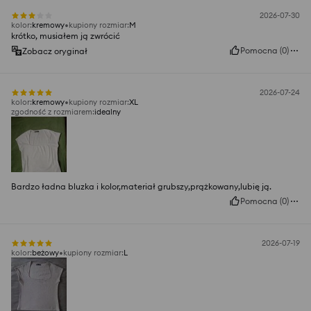
2026-07-30
kolor
:
kremowy
kupiony rozmiar
:
M
krótko, musiałem ją zwrócić
Pomocna
(
0
)
Zobacz oryginał
2026-07-24
kolor
:
kremowy
kupiony rozmiar
:
XL
zgodność z rozmiarem
:
idealny
Bardzo ładna bluzka i kolor,materiał grubszy,prążkowany,lubię ją.
Pomocna
(
0
)
2026-07-19
kolor
:
beżowy
kupiony rozmiar
:
L