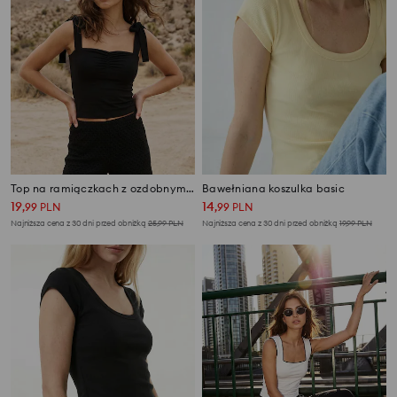
Top na ramiączkach z ozdobnymi marszczeniami
Bawełniana koszulka basic
19
14
,
99
PLN
,
99
PLN
Najniższa cena z 30 dni przed obniżką
25,99
PLN
Najniższa cena z 30 dni przed obniżką
19,99
PLN