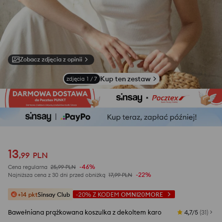
Zobacz zdjęcia z opinii
Kup ten zestaw
zdjęcia
1
/
7
13
,
99
PLN
-46%
Cena regularna
25,99
PLN
-22%
Najniższa cena z 30 dni przed obniżką
17,99
PLN
+14 pkt
Sinsay Club
-20%
Z KODEM
OMNI20MORE
Bawełniana prążkowana koszulka z dekoltem karo
4,7/5
(
31
)