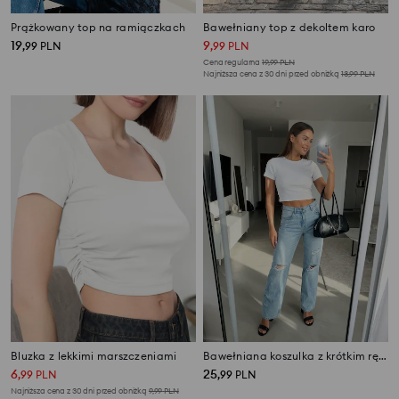
Prążkowany top na ramiączkach
Bawełniany top z dekoltem karo
19
9
,
99
PLN
,
99
PLN
Cena regularna
19,99
PLN
Najniższa cena z 30 dni przed obniżką
13,99
PLN
Bluzka z lekkimi marszczeniami
Bawełniana koszulka z krótkim rękawem
6
25
,
99
PLN
,
99
PLN
Najniższa cena z 30 dni przed obniżką
9,99
PLN