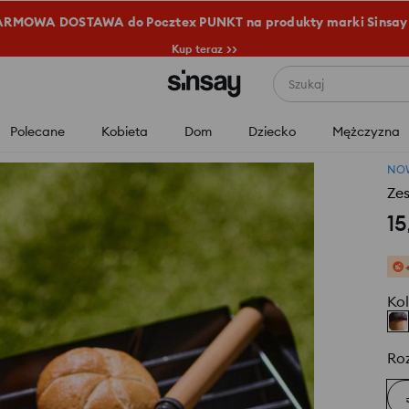
RMOWA DOSTAWA do Pocztex PUNKT na produkty marki Sinsay
Kup teraz >>
Szukaj
Polecane
Kobieta
Dom
Dziecko
Mężczyzna
NO
Zes
15
Kol
Ro