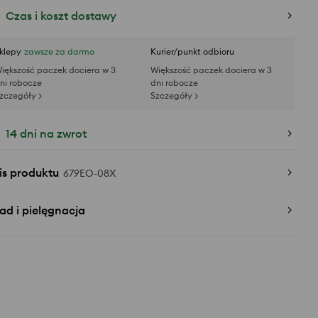
Czas i koszt dostawy
klepy
zawsze za darmo
Kurier/punkt odbioru
iększość paczek dociera w 3
Większość paczek dociera w 3
ni robocze
dni robocze
zczegóły >
Szczegóły >
14 dni na zwrot
is produktu
679EO-08X
ad i pielęgnacja