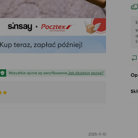
S
W
d
S
Wszystkie opinie są weryfikowane.
Jak działają opinie?
Op
Skł
2025-11-10