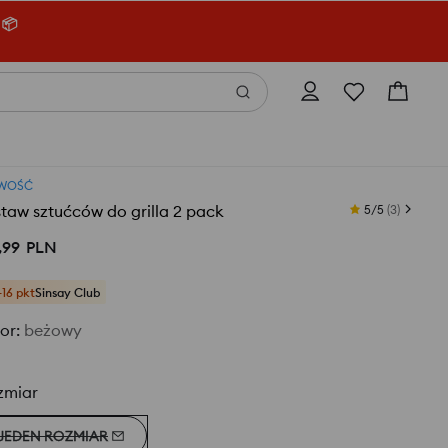
 📦
WOŚĆ
taw sztućców do grilla 2 pack
5/5
(
3
)
,
99
PLN
+16 pkt
Sinsay Club
or
:
beżowy
zmiar
JEDEN ROZMIAR