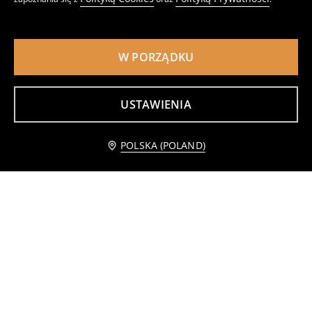
W PORZĄDKU
USTAWIENIA
Powiadom mnie
POLSKA (POLAND)
Hantel 1kg
Zestaw obciążników na nadgarstki/kostki 0,75 kg z regulowanym zapięciem 2 pack
15
29
,
99
PLN
,
99
PLN