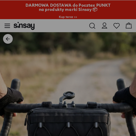
DARMOWA DOSTAWA do Pocztex PUNKT
na produkty marki Sinsay 📦
Kup teraz >>