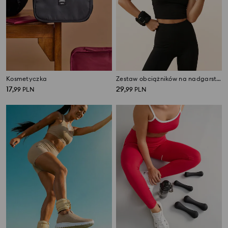
Kosmetyczka
Zestaw obciążników na nadgarstki/kostki 0,75 kg z regulowanym zapięciem 2 pack
17
29
,
99
PLN
,
99
PLN