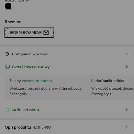
Kolor
:
czarny
Rozmiar
JEDEN ROZMIAR
Dostępność w sklepie
Czas i koszt dostawy
Sklepy
zawsze za darmo
Kurier/punkt odbioru
Większość paczek dociera w 3 dni robocze
Większość paczek docier
Szczegóły >
Szczegóły >
14 dni na zwrot
Opis produktu
470HJ-99X