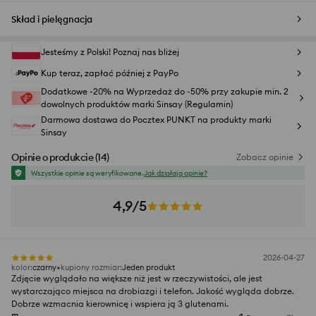
Skład i pielęgnacja
Jesteśmy z Polski! Poznaj nas bliżej
Kup teraz, zapłać później z PayPo
Dodatkowe -20% na Wyprzedaż do -50% przy zakupie min. 2
dowolnych produktów marki Sinsay (Regulamin)
Darmowa dostawa do Pocztex PUNKT na produkty marki
Sinsay
Opinie o produkcie
(
14
)
Zobacz opinie
Wszystkie opinie są weryfikowane.
Jak działają opinie?
4,9/5
2026-04-27
kolor
:
czarny
kupiony rozmiar
:
Jeden produkt
Zdjęcie wyglądało na większe niż jest w rzeczywistości, ale jest
wystarczająco miejsca na drobiazgi i telefon. Jakość wygląda dobrze.
Dobrze wzmacnia kierownicę i wspiera ją 3 glutenami.