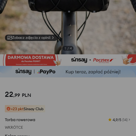
Zobacz zdjęcia z opinii
1
/
4
22
,
99
PLN
+23 pkt
Sinsay Club
Torba rowerowa
4,9/5
(
14
)
WKRÓTCE