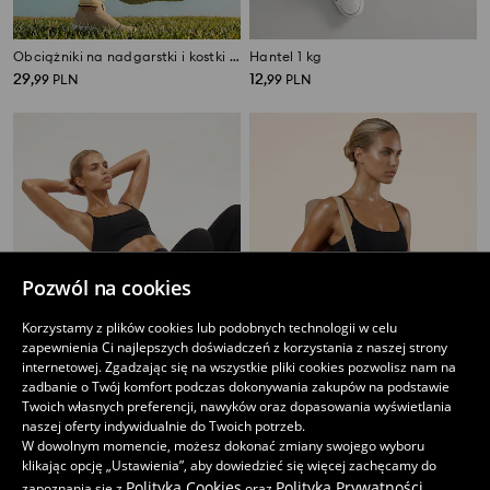
Obciążniki na nadgarstki i kostki 2 pack
Hantel 1 kg
29
12
,
99
PLN
,
99
PLN
Pozwól na cookies
Korzystamy z plików cookies lub podobnych technologii w celu
zapewnienia Ci najlepszych doświadczeń z korzystania z naszej strony
internetowej. Zgadzając się na wszystkie pliki cookies pozwolisz nam na
zadbanie o Twój komfort podczas dokonywania zakupów na podstawie
Twoich własnych preferencji, nawyków oraz dopasowania wyświetlania
naszej oferty indywidualnie do Twoich potrzeb.
Masażer do ciała z wypustkami
Mata do ćwiczeń z motywem hamsy
W dowolnym momencie, możesz dokonać zmiany swojego wyboru
22
35
,
99
PLN
,
99
PLN
klikając opcję „Ustawienia”, aby dowiedzieć się więcej zachęcamy do
Polityką Cookies
Polityką Prywatności
zapoznania się z
oraz
.