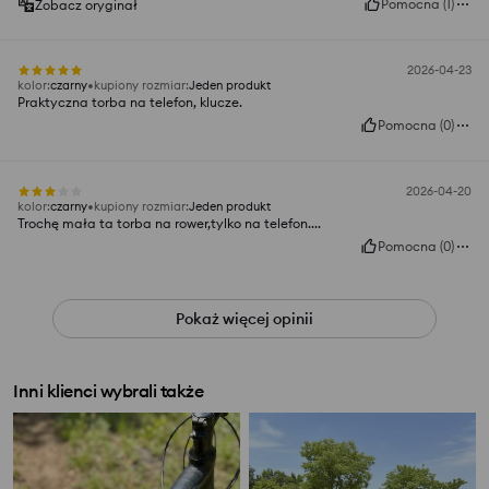
Pomocna
(
1
)
Zobacz oryginał
2026-04-23
kolor
:
czarny
kupiony rozmiar
:
Jeden produkt
Praktyczna torba na telefon, klucze.
Pomocna
(
0
)
2026-04-20
kolor
:
czarny
kupiony rozmiar
:
Jeden produkt
Trochę mała ta torba na rower,tylko na telefon....
Pomocna
(
0
)
Pokaż więcej opinii
Inni klienci wybrali także