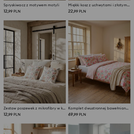
Spryskiwacz z motywem motyli
Miękki kosz z uchwytami i złotym nadrukiem w liście
12
22
,
99
PLN
,
99
PLN
Zestaw poszewek z mikrofibry w kwiaty 2 pack
Komplet dwustronnej bawełnianej pościeli z motywem kwiatowym
12
69
,
99
PLN
,
99
PLN