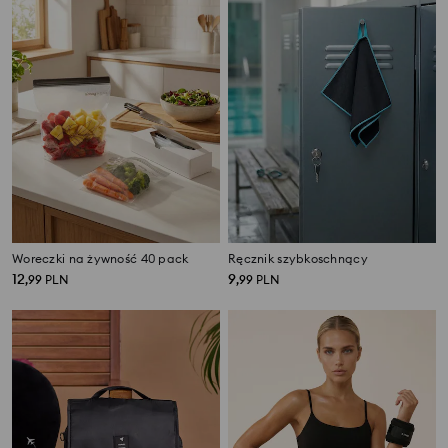
Woreczki na żywność 40 pack
Ręcznik szybkoschnący
12
9
,
99
PLN
,
99
PLN