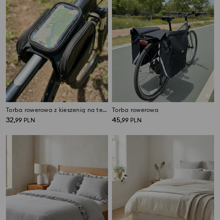
Torba rowerowa z kieszenią na telefon
Torba rowerowa
32
45
,
99
PLN
,
99
PLN