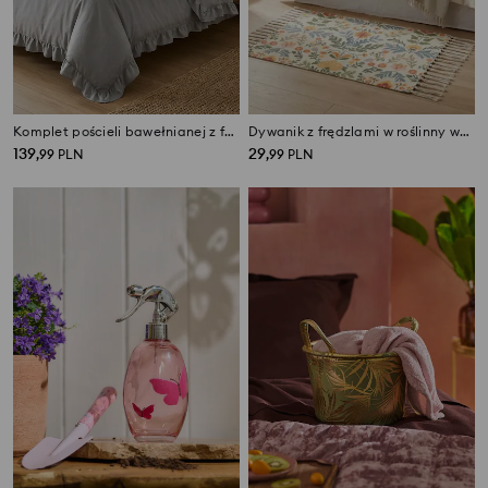
Komplet pościeli bawełnianej z falbanami
Dywanik z frędzlami w roślinny wzór
139
29
,
99
PLN
,
99
PLN