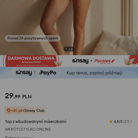
Zobacz zdjęcia z opinii
1
/
6
29
,
99
PLN
+30 pkt
Sinsay Club
Top z wbudowanymi miseczkami
4,9/5
(
27
)
WKRÓTCE
TYLKO ONLINE