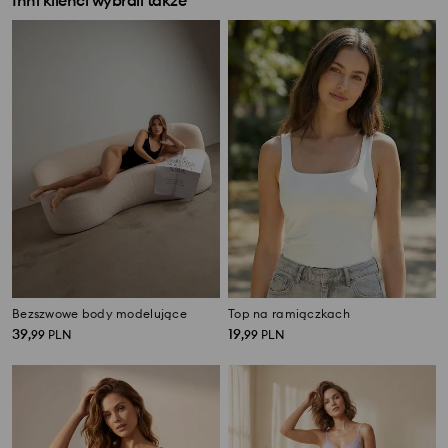
Inni klienci wybrali także
Bezszwowe body modelujące
Top na ramiączkach
39
19
,
99
PLN
,
99
PLN