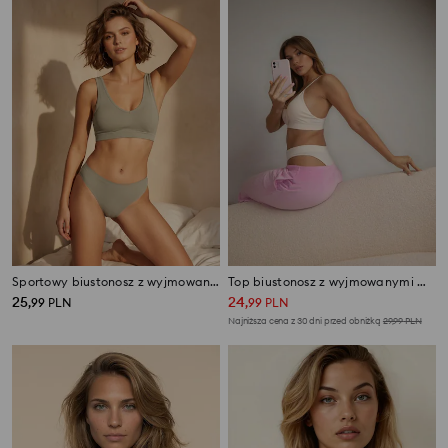
Sportowy biustonosz z wyjmowanymi miseczkami
Top biustonosz z wyjmowanymi miseczkami i regulowanym zapięciem 2 pack
25
24
,
99
PLN
,
99
PLN
Najniższa cena z 30 dni przed obniżką
29,99
PLN