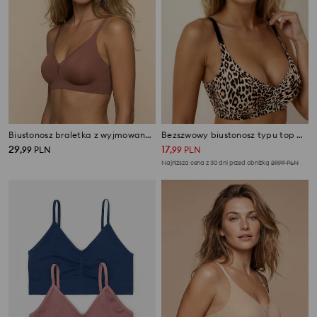
Biustonosz braletka z wyjmowanymi miseczkami
Bezszwowy biustonosz typu top w panterkę
29
17
,
99
PLN
,
99
PLN
Najniższa cena z 30 dni przed obniżką
29,99
PLN