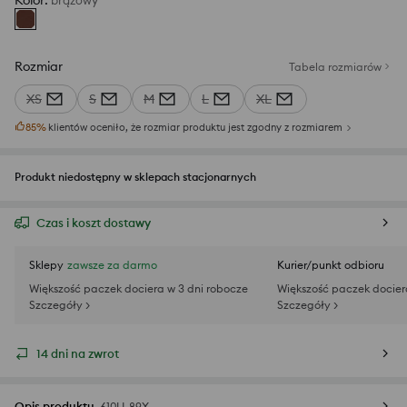
Kolor
:
brązowy
Rozmiar
Tabela rozmiarów
XS
S
M
L
XL
85
%
klientów oceniło, że rozmiar produktu jest zgodny z rozmiarem
Produkt niedostępny w sklepach stacjonarnych
Czas i koszt dostawy
Sklepy
zawsze za darmo
Kurier/punkt odbioru
Większość paczek dociera w 3 dni robocze
Większość paczek docier
Szczegóły >
Szczegóły >
14 dni na zwrot
Opis produktu
610IJ-89X