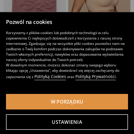
Pozwól na cookies
Bezszwowe biustonosze typu top 2 pack
Braletka z wyjmowanymi miseczkami
Korzystamy z plików cookies lub podobnych technologii w celu
9
29
,
99
PLN
,
99
PLN
zapewnienia Ci najlepszych doświadczeń z korzystania z naszej strony
Cena regularna
25,99
PLN
internetowej. Zgadzając się na wszystkie pliki cookies pozwolisz nam na
Najniższa cena z 30 dni przed obniżką
12,99
PLN
zadbanie o Twój komfort podczas dokonywania zakupów na podstawie
Twoich własnych preferencji, nawyków oraz dopasowania wyświetlania
naszej oferty indywidualnie do Twoich potrzeb.
W dowolnym momencie, możesz dokonać zmiany swojego wyboru
klikając opcję „Ustawienia”, aby dowiedzieć się więcej zachęcamy do
Polityką Cookies
Polityką Prywatności
zapoznania się z
oraz
.
W PORZĄDKU
USTAWIENIA