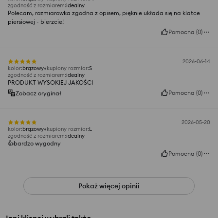
zgodność z rozmiarem
:
idealny
Polecam, rozmiarowka zgodna z opisem, pięknie układa się na klatce
piersiowej - bierzcie!
Pomocna
(
0
)
2026-06-14
kolor
:
brązowy
kupiony rozmiar
:
S
zgodność z rozmiarem
:
idealny
PRODUKT WYSOKIEJ JAKOŚCI
Pomocna
(
0
)
Zobacz oryginał
2026-05-20
kolor
:
brązowy
kupiony rozmiar
:
L
zgodność z rozmiarem
:
idealny
👍️bardzo wygodny
Pomocna
(
0
)
Pokaż więcej opinii