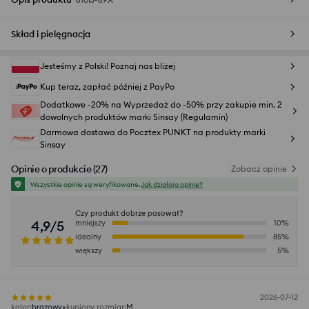
Skład i pielęgnacja
Jesteśmy z Polski! Poznaj nas bliżej
Kup teraz, zapłać później z PayPo
Dodatkowe -20% na Wyprzedaż do -50% przy zakupie min. 2
dowolnych produktów marki Sinsay (Regulamin)
Darmowa dostawa do Pocztex PUNKT na produkty marki
Sinsay
Opinie o produkcie
(
27
)
Zobacz opinie
Wszystkie opinie są weryfikowane.
Jak działają opinie?
Czy produkt dobrze pasował?
4,9/5
mniejszy
10
%
idealny
85
%
większy
5
%
2026-07-12
kolor
:
brązowy
kupiony rozmiar
:
M