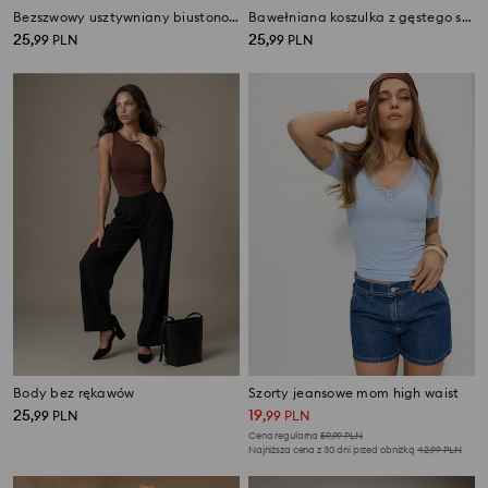
Bezszwowy usztywniany biustonosz typu braletka
Bawełniana koszulka z gęstego splotu Interlock
25
25
,
99
PLN
,
99
PLN
Body bez rękawów
Szorty jeansowe mom high waist
25
19
,
99
PLN
,
99
PLN
Cena regularna
59,99
PLN
Najniższa cena z 30 dni przed obniżką
42,99
PLN