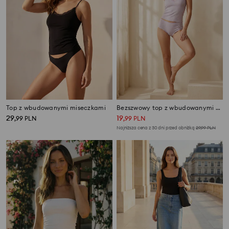
Top z wbudowanymi miseczkami
Bezszwowy top z wbudowanymi miseczkami
29
19
,
99
PLN
,
99
PLN
Najniższa cena z 30 dni przed obniżką
29,99
PLN