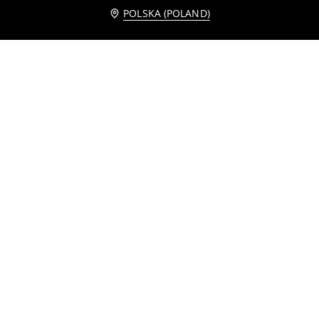
Powiadom mnie
POLSKA (POLAND)
Braletka z wyjmowanymi miseczkami
Bezszwowe topy biustonosze z wyjmowanymi wkładkami 2 pack
29
29
,
99
PLN
,
99
PLN
Prążkowane biustonosze z wyjmowanymi miseczkami 2 pack
Top biustonosz z siateczką
29
29
,
99
PLN
,
99
PLN