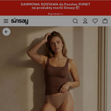
DARMOWA DOSTAWA do Pocztex PUNKT
na produkty marki Sinsay 📦
Kup teraz >>