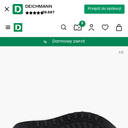
DEICHMANN
Przejdź do aplikacji
36.687
5
Darmowy zwrot
1/5