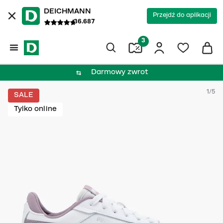
DEICHMANN
Przejdź do aplikacji
36.687
3
Darmowy zwrot
1/5
SALE
Tylko online