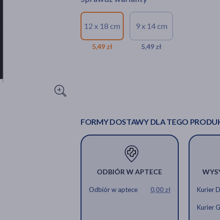
12 x 18 cm
9 x 14 cm
5,49 zł
5,49 zł
FORMY DOSTAWY DLA TEGO PRODU
ODBIÓR W APTECE
WYS
Odbiór w aptece
0,00 zł
Kurier 
Kurier 
Hot Plast Forte, plaster rozgrzewaj
Hot Plast Forte, plas