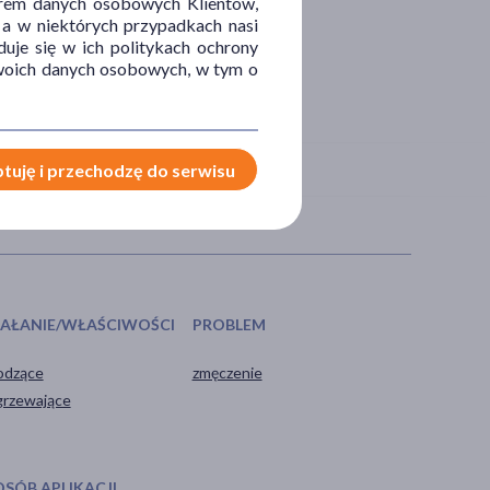
orem danych osobowych Klientów,
 a w niektórych przypadkach nasi
uje się w ich politykach ochrony
 Twoich danych osobowych, w tym o
tuję i przechodzę do serwisu
IAŁANIE/WŁAŚCIWOŚCI
PROBLEM
odzące
zmęczenie
grzewające
OSÓB APLIKACJI