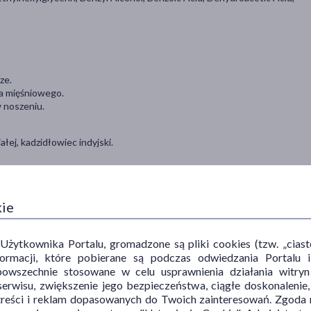
ze.
ia mięśniowego.
 noszeniu.
ałej, kadzidłowiec indyjski.
ia lub po wysiłku fizycznym.
kie
ekt ogrzewania. Pozostaw plaster na skórze maksymalnie do 24h. Po
ytkownika Portalu, gromadzone są pliki cookies (tzw. „ciastec
informacji, które pobierane są podczas odwiedzania Portal
powszechnie stosowane w celu usprawnienia działania witryn
erwisu, zwiększenie jego bezpieczeństwa, ciągłe doskonalenie
wać wyłącznie na oczyszczoną, suchą i nieuszkodzoną skórę. Nie
treści i reklam dopasowanych do Twoich zainteresowań. Zgoda n
ów. Przechowywać poza zasięgiem dzieci. Nie nakładać na zmiany