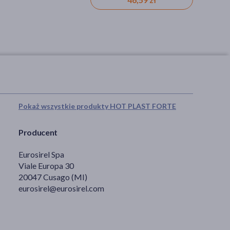
Pokaż wszystkie produkty HOT PLAST FORTE
Producent
Eurosirel Spa
Viale Europa 30
20047 Cusago (MI)
eurosirel@eurosirel.com