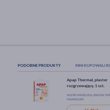
PODOBNE PRODUKTY
INNI KUPOWALI 
Apap Thermal, plaster
DOZ Med Plaster silnie
rozgrzewający, 1 szt.
rozgrzewający, 9,5 cm x
cm, 1 szt.
wyrób medyczny, plaster, ból
wyrób medyczny, plaster, bó
reumatyzm
11,49 zł
3,99 zł