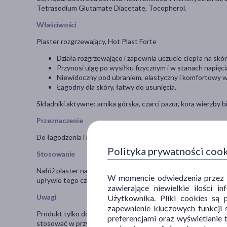
Tetrasodium Glutamate Diacetate, Tocopherol.
Właściwości
Plaster rozgrzewający, Hot Plast Forte
Działa rozgrzewająco i zapewnia uczucie ciepła na skór
Przynosi ulgę po wysiłku fizycznym i w stanach napięc
Niewidoczny pod ubraniem, elastyczny i komfortowy w
Łagodny dla skóry, łatwy do usunięcia.
Składniki aktywne: arnika górska, czarci pazur, kora wierzby bi
Przeznaczenie
Do łagodzenia i redukcji napięcia nagromadzonego w ciągu dn
Polityka prywatności coo
Stosowanie
Nałóż plaster na skórę i odczekaj 10-15 minut, by poczuć ef
W momencie odwiedzenia przez Uż
upływie tego czasu, wymień plaster na nowy.
zawierające niewielkie ilości 
Uwagi
Użytkownika. Pliki cookies są 
zapewnienie kluczowych funkcji s
Produkt tylko do jednorazowego użytku zewnętrznego. Stoso
preferencjami oraz wyświetlanie 
stosować w przypadku uczulenia na którykolwiek ze składnik