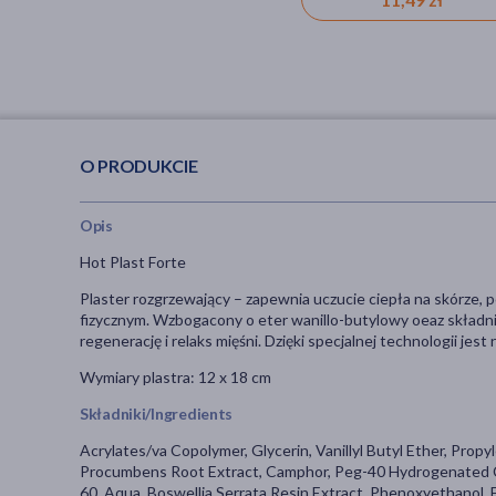
O PRODUKCIE
Opis
Hot Plast Forte
Plaster rozgrzewający – zapewnia uczucie ciepła na skórze, 
fizycznym. Wzbogacony o eter wanillo-butylowy oeaz składnik
regenerację i relaks mięśni. Dzięki specjalnej technologii je
Wymiary plastra: 12 x 18 cm
Składniki/Ingredients
Acrylates/va Copolymer, Glycerin, Vanillyl Butyl Ether, Pro
Procumbens Root Extract, Camphor, Peg-40 Hydrogenated Cast
60, Aqua, Boswellia Serrata Resin Extract, Phenoxyethanol, E