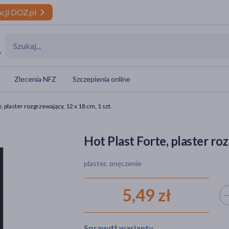
cji DOZ.pl
y
Zlecenia NFZ
Szczepienia online
, plaster rozgrzewający, 12 x 18 cm, 1 szt.
Hot Plast Forte, plaster roz
plaster, zmęczenie
5,49 zł
Wyb
Sprawdź warianty