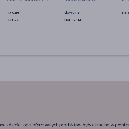
na dzień
dowolna
na 
na noc
normalna
e zdjęcie i opis oferowanych produktów były aktualne, w pełni p