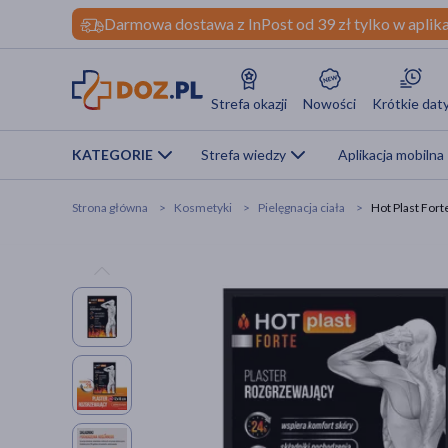
Darmowa dostawa z InPost od 39 zł tylko w aplika
Strefa okazji
Nowości
Krótkie dat
KATEGORIE
Strefa wiedzy
Aplikacja mobilna
Strona główna
Kosmetyki
Pielęgnacja ciała
Hot Plast Forte