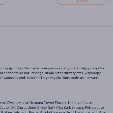
pomagając złagodzić napięcie mięśniowe i przynosząc ulgę po wysiłku
i pochodzenia naturalnego, działa przez dłuższy czas, wspierając
st niewidoczny pod ubraniem i łagodny dla skóry podczas usuwania.
pylene Glycol, Arnica Montana Flower Extract, Harpagophytum
or Oil, Dipropylene Glycol, Salix Alba Bark Extract, Polysorbate
thylhexylglycerin, Benzyl Alcohol, Benzoic Acid, Dehydroacetic Acid,