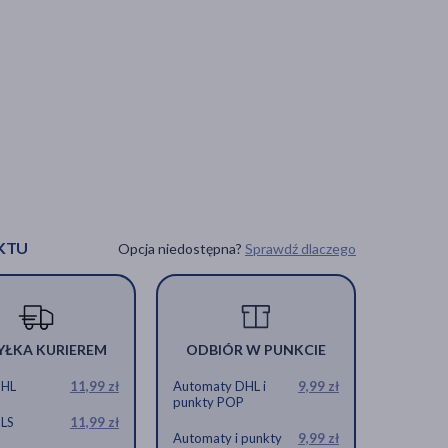
KTU
Opcja niedostępna?
Sprawdź dlaczego
YŁKA KURIEREM
ODBIÓR W PUNKCIE
DHL
11,99 zł
Automaty DHL i
9,99 zł
punkty POP
GLS
11,99 zł
Automaty i punkty
9,99 zł
ący, 12 x 18
ter rozgrzewający, 9 x 14