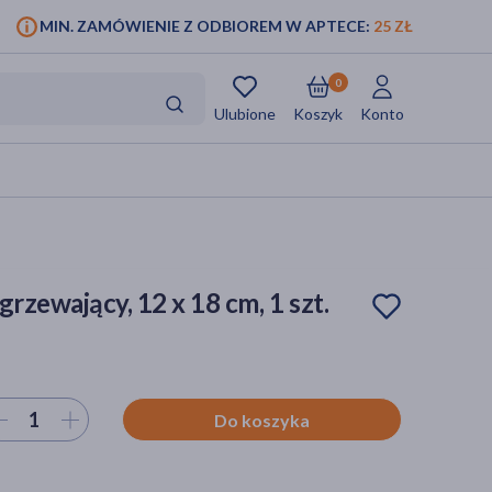
MIN. ZAMÓWIENIE Z ODBIOREM W APTECE:
25 ZŁ
0
Ulubione
Koszyk
Konto
grzewający, 12 x 18 cm, 1 szt.
ierz ilość
Do koszyka