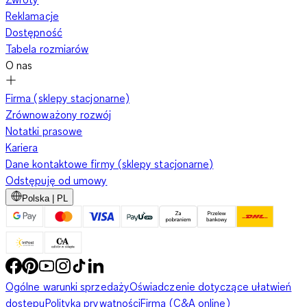
Reklamacje
Dostępność
Tabela rozmiarów
O nas
Firma (sklepy stacjonarne)
Zrównoważony rozwój
Notatki prasowe
Kariera
Dane kontaktowe firmy (sklepy stacjonarne)
Odstępuję od umowy
Polska | PL
Ogólne warunki sprzedaży
Oświadczenie dotyczące ułatwień
dostępu
Polityka prywatności
Firma (C&A online)