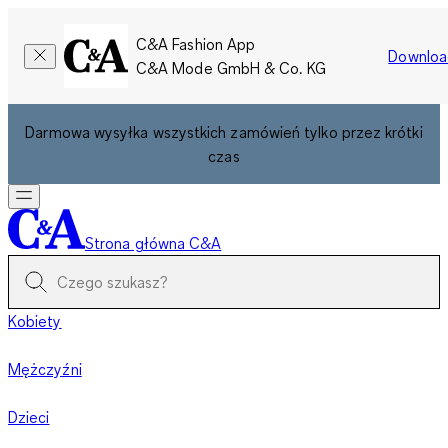
C&A Fashion App
Downloa
C&A Mode GmbH & Co. KG
Darmowa wysyłka wszystkich zamówień tylko przez krótki
czas
Strona główna C&A
Kobiety
Mężczyźni
Dzieci