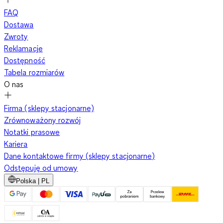
FAQ
Dostawa
Zwroty
Reklamacje
Dostępność
Tabela rozmiarów
O nas
Firma (sklepy stacjonarne)
Zrównoważony rozwój
Notatki prasowe
Kariera
Dane kontaktowe firmy (sklepy stacjonarne)
Odstępuję od umowy
Polska | PL