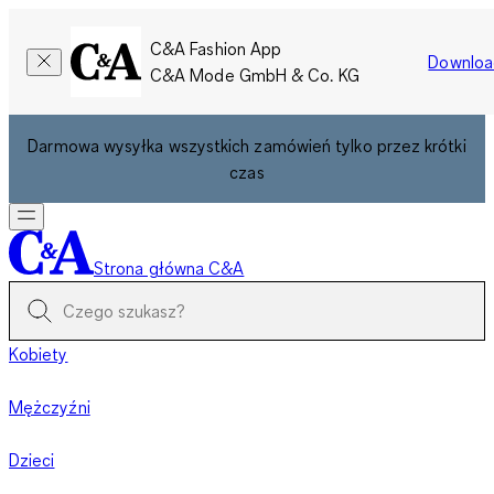
C&A Fashion App
Downloa
C&A Mode GmbH & Co. KG
Darmowa wysyłka wszystkich zamówień tylko przez krótki
czas
Strona główna C&A
Kobiety
Mężczyźni
Dzieci