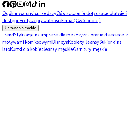
Ogólne warunki sprzedaży
Oświadczenie dotyczące ułatwień
dostępu
Polityka prywatności
Firma (C&A online)
Ustawienia cookie
Trend
Stylizacje na imprezę dla mężczyzn
Ubrania dziecięce z
motywami komiksowymi
Disneya
Kobiety Jeansy
Sukienki na
lato
Kurtki dla kobiet
Jeansy męskie
Garnitury męskie