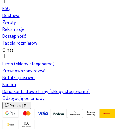
FAQ
Dostawa
Zwroty
Reklamacje
Dostępność
Tabela rozmiarów
O nas
Firma (sklepy stacjonarne)
Zrównoważony rozwój
Notatki prasowe
Kariera
Dane kontaktowe firmy (sklepy stacjonarne)
Odstępuję od umowy
Polska | PL