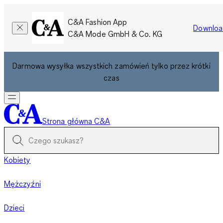
C&A Fashion App
Downloa
C&A Mode GmbH & Co. KG
Darmowa wysyłka wszystkich zamówień tylko przez krótki
czas
Strona główna C&A
Kobiety
Mężczyźni
Dzieci