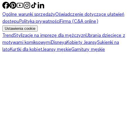
Ogólne warunki sprzedaży
Oświadczenie dotyczące ułatwień
dostępu
Polityka prywatności
Firma (C&A online)
Ustawienia cookie
Trend
Stylizacje na imprezę dla mężczyzn
Ubrania dziecięce z
motywami komiksowymi
Disneya
Kobiety Jeansy
Sukienki na
lato
Kurtki dla kobiet
Jeansy męskie
Garnitury męskie