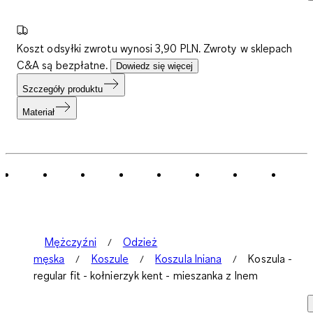
Koszt odsyłki zwrotu wynosi 3,90 PLN. Zwroty w sklepach
C&A są bezpłatne.
Dowiedz się więcej
Szczegóły produktu
Materiał
Mężczyźni
Odzież
męska
Koszule
Koszula lniana
Koszula -
regular fit - kołnierzyk kent - mieszanka z lnem