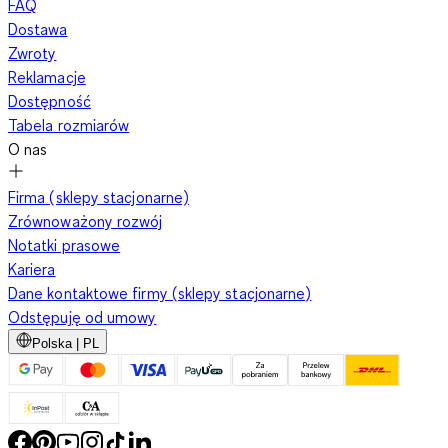
FAQ
Dostawa
Zwroty
Reklamacje
Dostępność
Tabela rozmiarów
O nas
Firma (sklepy stacjonarne)
Zrównoważony rozwój
Notatki prasowe
Kariera
Dane kontaktowe firmy (sklepy stacjonarne)
Odstępuję od umowy
Polska | PL