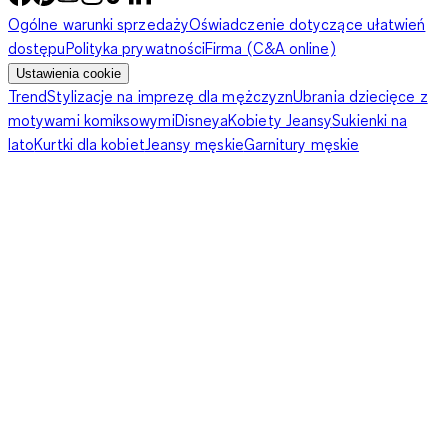
Ogólne warunki sprzedaży
Oświadczenie dotyczące ułatwień
dostępu
Polityka prywatności
Firma (C&A online)
Ustawienia cookie
Trend
Stylizacje na imprezę dla mężczyzn
Ubrania dziecięce z
motywami komiksowymi
Disneya
Kobiety Jeansy
Sukienki na
lato
Kurtki dla kobiet
Jeansy męskie
Garnitury męskie