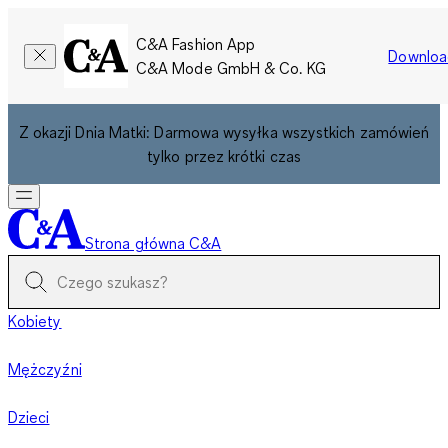
C&A Fashion App
Downloa
C&A Mode GmbH & Co. KG
Z okazji Dnia Matki: Darmowa wysyłka wszystkich zamówień
tylko przez krótki czas
Strona główna C&A
Kobiety
Mężczyźni
Dzieci