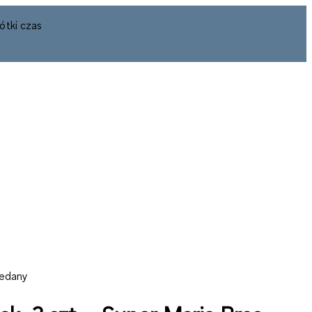
ótki czas
zedany