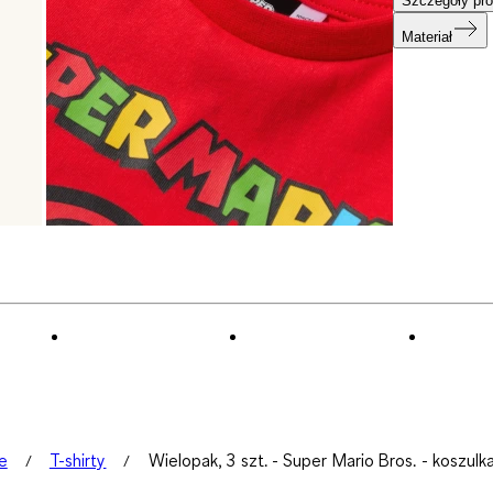
Szczegóły pro
Materiał
le
T-shirty
Wielopak, 3 szt. - Super Mario Bros. - koszul