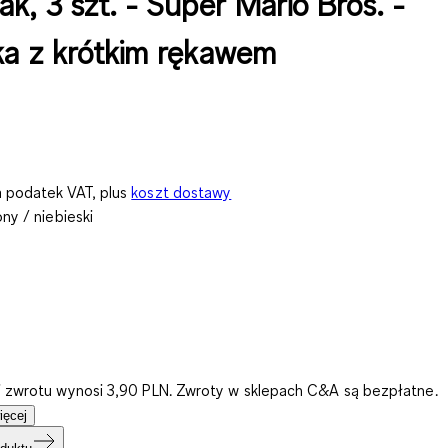
k, 3 szt. - Super Mario Bros. -
ka z krótkim rękawem
 podatek VAT, plus
koszt dostawy
ny / niebieski
i zwrotu wynosi 3,90 PLN. Zwroty w sklepach C&A są bezpłatne.
ięcej