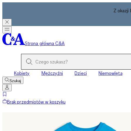
Z okazji
Strona główna C&A
Kobiety
Mężczyźni
Dzieci
Niemowlęta
Szukaj
Brak przedmiotów w koszyku