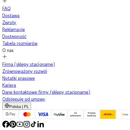
FAQ
Dostawa
Zwroty
Reklamacje
Dostępność
Tabela rozmiarów
O nas
Firma (sklepy stacjonarne)
Zrównoważony rozwój
Notatki prasowe
Kariera
Dane kontaktowe firmy (sklepy stacjonarne)
Odstępuję od umowy
Polska | PL