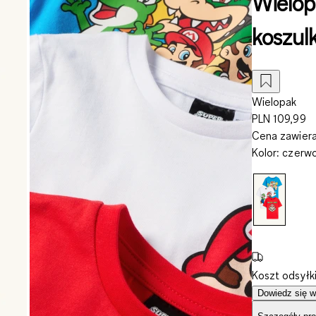
Wielopa
koszul
Wielopak
PLN 109,99
Cena zawiera
Kolor
:
czerwo
Koszt odsyłk
Dowiedz się w