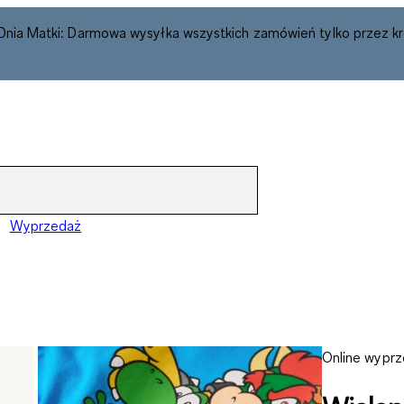
 Dnia Matki: Darmowa wysyłka wszystkich zamówień tylko przez kr
Wyprzedaż
Online wypr