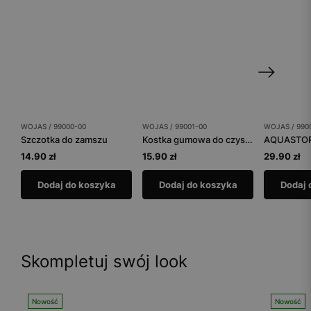
WOJAS / 99000-00
WOJAS / 99001-00
WOJAS / 990
Szczotka do zamszu
Kostka gumowa do czyszczenia obuwia
AQUASTOP 
14.90 zł
15.90 zł
29.90 zł
Dodaj do koszyka
Dodaj do koszyka
Dodaj 
Skompletuj swój look
Nowość
Nowość