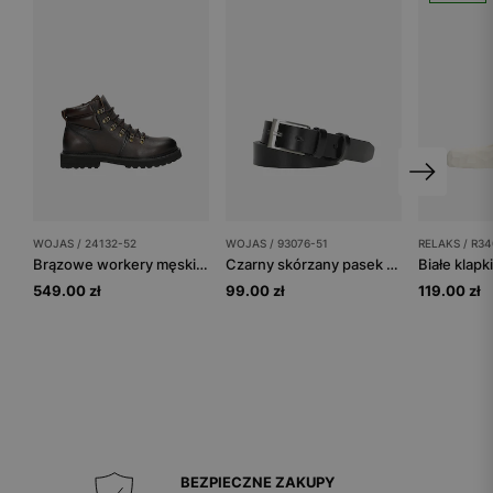
WOJAS / 24132-52
WOJAS / 93076-51
RELAKS / R34
Brązowe workery męskie ze skóry licowej
Czarny skórzany pasek męski ze srebrną klamrą
549.00 zł
99.00 zł
119.00 zł
BEZPIECZNE ZAKUPY