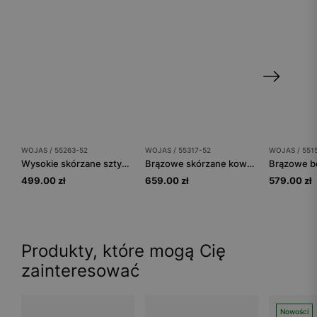
WOJAS / 55263-52
WOJAS / 55317-52
WOJAS / 551
Wysokie skórzane sztyblety damskie w brązowym kolorze
Brązowe skórzane kowbojki damskie na obcasie
499.00 zł
659.00 zł
579.00 zł
Produkty, które mogą Cię
zainteresować
Nowości