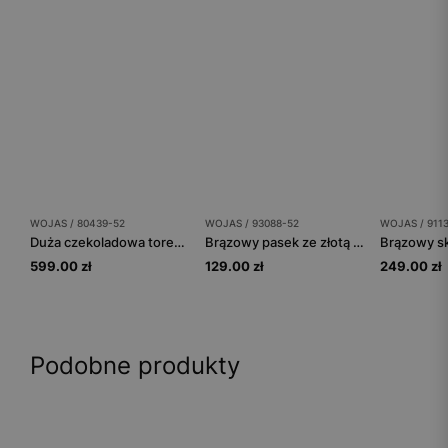
WOJAS / 80439-52
WOJAS / 93088-52
WOJAS / 911
Duża czekoladowa torebka damska ze skóry licowej
Brązowy pasek ze złotą klamrą
599.00 zł
129.00 zł
249.00 zł
Podobne produkty