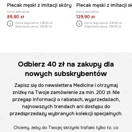
Plecak męski z imitacji skóry
Plecak męski z imitacji 
Cena aktualna:
Cena aktualna:
89,90 zł
129,90 zł
Cena regularna:
239,90 zł
Cena regularna:
239,90 zł
Najniższa cena:
129,90 zł
Najniższa cena:
239,90 zł
Odbierz
40 zł
na zakupy dla
nowych subskrybentów
Zapisz się do newslettera Medicine i otrzymaj
zniżkę na Twoje zamówienie za min. 200 zł. Nie
przegap informacji o rabatach, wyprzedażach,
najnowszych trendach ani dostępu do
przedsprzedaży wybranych kolekcji specjalnych.
Chcemy, żeby do Twojej skrzynki trafiało tylko to, co