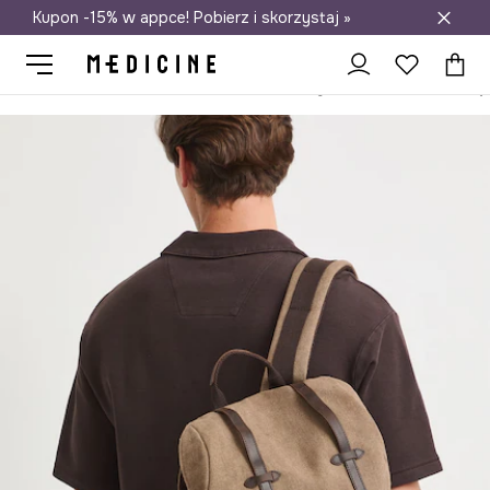
Kupon -15% w appce! Pobierz i skorzystaj »
Darmowa dostawa do salonów
Medicine
On
Akcesoria
Plecaki i torby
Plecaki
Plecak męs