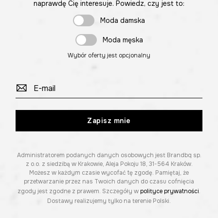
naprawdę Cię interesuje. Powiedz, czy jest to:
Moda damska
Moda męska
Wybór oferty jest opcjonalny
Zapisz mnie
Administratorem podanych danych osobowych jest Brandbq sp.
z o.o. z siedzibą w Krakowie, Aleja Pokoju 18, 31-564 Kraków.
Możesz w każdym czasie wycofać tę zgodę. Pamiętaj, że
przetwarzanie przez nas Twoich danych do czasu cofnięcia
zgody jest zgodne z prawem. Szczegóły w
polityce prywatności
.
Dostawy realizujemy tylko na terenie Polski.